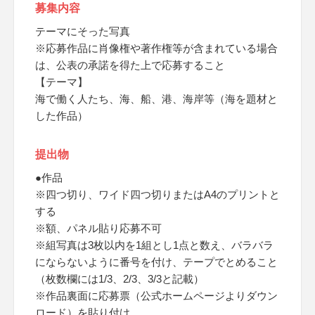
募集内容
テーマにそった写真
※応募作品に肖像権や著作権等が含まれている場合
は、公表の承諾を得た上で応募すること
【テーマ】
海で働く人たち、海、船、港、海岸等（海を題材と
した作品）
提出物
●作品
※四つ切り、ワイド四つ切りまたはA4のプリントと
する
※額、パネル貼り応募不可
※組写真は3枚以内を1組とし1点と数え、バラバラ
にならないように番号を付け、テープでとめること
（枚数欄には1/3、2/3、3/3と記載）
※作品裏面に応募票（公式ホームページよりダウン
ロード）を貼り付け