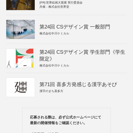
[PR]
世界絵画大賞展 実行委員会
共催：株式会社世界堂
第24回 CSデザイン賞 一般部門
株式会社中川ケミカル
第24回 CSデザイン賞 学生部門《学生
限定》
株式会社中川ケミカル
第71回 喜多方発感じる漢字あそび
漢字のまち喜多方
応募される際は、必ず公式ホームページにて
最新の開催情報をご確認ください。