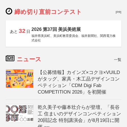
締め切り直前コンテスト
[PR]
2026 第37回 美浜美術展
32
あと
日
福井県美浜町、美浜町教育委員会、福井新聞社、関西電力株
式会社
ニュース
一覧
【公募情報】カインズ×コクヨ×VUILD
がタッグ、家具・木工品デザインコン
ペティション「CDM Digi Fab
COMPETITION 2026」を初開催
乾久美子や藤本壮介らが登壇、「長谷
工 住まいのデザインコンペティション
20回記念 特別講演会」が8月19日に開
催