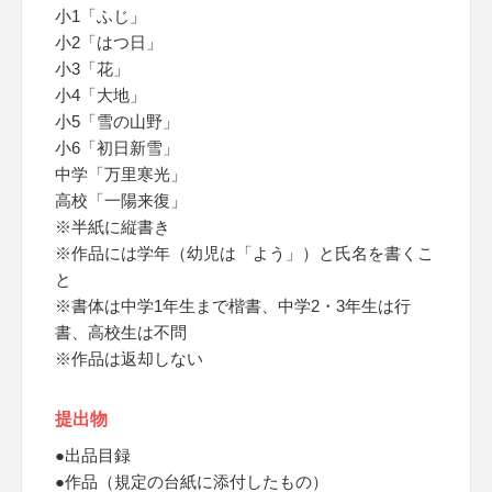
小1「ふじ」
小2「はつ日」
小3「花」
小4「大地」
小5「雪の山野」
小6「初日新雪」
中学「万里寒光」
高校「一陽来復」
※半紙に縦書き
※作品には学年（幼児は「よう」）と氏名を書くこ
と
※書体は中学1年生まで楷書、中学2・3年生は行
書、高校生は不問
※作品は返却しない
提出物
●出品目録
●作品（規定の台紙に添付したもの）