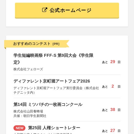
公式ホームページ
おすすめのコンテスト
[PR]
学生短編映画祭 FFF-S 第9回大会《学生限
29
定》
あと
日
株式会社フェローズ
ディファレント京町堀アートフェア2026
2
あと
日
ディファレント京町堀アートフェア実行委員会（株式会社
チグニッタ内）
第14回 ミツバチの一枚画コンクール
38
あと
日
株式会社山田養蜂場
共催：朝日学生新聞社
第25回 人権ショートレター
NEW
27
あと
日