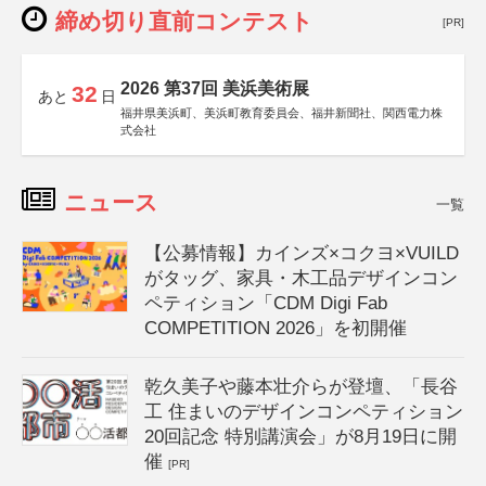
締め切り直前コンテスト
[PR]
2026 第37回 美浜美術展
32
あと
日
福井県美浜町、美浜町教育委員会、福井新聞社、関西電力株
式会社
ニュース
一覧
【公募情報】カインズ×コクヨ×VUILD
がタッグ、家具・木工品デザインコン
ペティション「CDM Digi Fab
COMPETITION 2026」を初開催
乾久美子や藤本壮介らが登壇、「長谷
工 住まいのデザインコンペティション
20回記念 特別講演会」が8月19日に開
催
[PR]