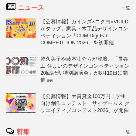
ニュース
一覧
【公募情報】カインズ×コクヨ×VUILD
がタッグ、家具・木工品デザインコン
ペティション「CDM Digi Fab
COMPETITION 2026」を初開催
乾久美子や藤本壮介らが登壇、「長谷
工 住まいのデザインコンペティション
20回記念 特別講演会」が8月19日に開
催
[PR]
【公募情報】大賞賞金100万円！学生
向け創作コンテスト「サイゲームス ク
リエイティブコンテスト2026」が開催
特集
一覧