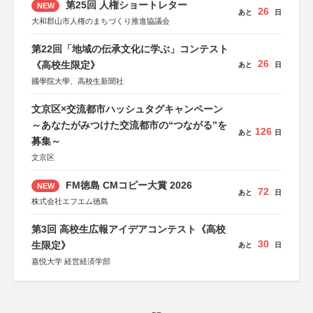
第25回 人権ショートレター
NEW
26
あと
日
大和郡山市人権のまちづくり推進協議会
第22回「地域の伝承文化に学ぶ」コンテスト
26
《高校生限定》
あと
日
國學院大學、高校生新聞社
文京区×交流都市ハッシュタグキャンペーン
～あなたがみつけた交流都市の“つながる”を
126
あと
日
募集～
文京区
FM徳島 CMコピー大賞 2026
NEW
72
あと
日
株式会社エフエム徳島
第3回 高校生広報アイデアコンテスト《高校
30
生限定》
あと
日
嘉悦大学 経営経済学部