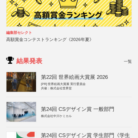
編集部セレクト
高額賞金コンテストランキング《2026年夏》
結果発表
一覧
第22回 世界絵画大賞展 2026
[PR]
世界絵画大賞展 実行委員会
共催：株式会社世界堂
第24回 CSデザイン賞 一般部門
株式会社中川ケミカル
第24回 CSデザイン賞 学生部門《学生