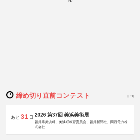
PR
締め切り直前コンテスト
[PR]
2026 第37回 美浜美術展
31
あと
日
福井県美浜町、美浜町教育委員会、福井新聞社、関西電力株
式会社