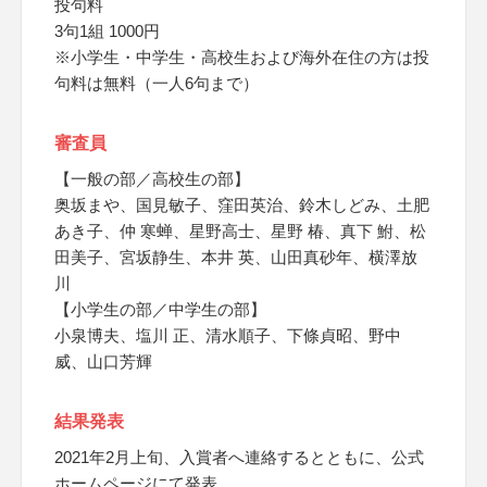
投句料
3句1組 1000円
※小学生・中学生・高校生および海外在住の方は投
句料は無料（一人6句まで）
審査員
【一般の部／高校生の部】
奥坂まや、国見敏子、窪田英治、鈴木しどみ、土肥
あき子、仲 寒蝉、星野高士、星野 椿、真下 鮒、松
田美子、宮坂静生、本井 英、山田真砂年、横澤放
川
【小学生の部／中学生の部】
小泉博夫、塩川 正、清水順子、下條貞昭、野中
威、山口芳輝
結果発表
2021年2月上旬、入賞者へ連絡するとともに、公式
ホームページにて発表