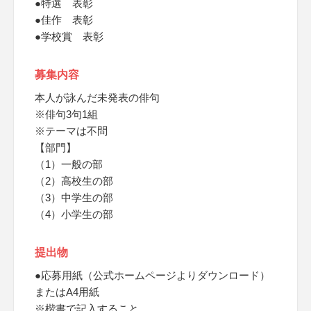
●特選 表彰
●佳作 表彰
●学校賞 表彰
募集内容
本人が詠んだ未発表の俳句
※俳句3句1組
※テーマは不問
【部門】
（1）一般の部
（2）高校生の部
（3）中学生の部
（4）小学生の部
提出物
●応募用紙（公式ホームページよりダウンロード）
またはA4用紙
※楷書で記入すること