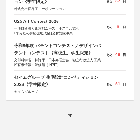
87
ョン《学生限定》
あと
日
株式会社長谷工コーポレーション
U25 Art Contest 2026
5
あと
日
一般財団法人東京都ユース・ホステル協会
｢すみだの夢応援助成金｣交付対象事業
すみだ五彩の芸術祭 連携企画
令和8年度 パテントコンテスト／デザインパ
テントコンテスト《高校生、学生限定》
46
あと
日
文部科学省、特許庁、日本弁理士会、独立行政法人 工業
所有権情報・研修館（INPIT）
セイムグループ 住宅設計コンペティション
51
2026《学生限定》
あと
日
セイムグループ
PR