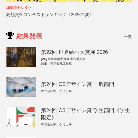
編集部セレクト
高額賞金コンテストランキング《2026年夏》
結果発表
一覧
第22回 世界絵画大賞展 2026
[PR]
世界絵画大賞展 実行委員会
共催：株式会社世界堂
第24回 CSデザイン賞 一般部門
株式会社中川ケミカル
第24回 CSデザイン賞 学生部門《学生
限定》
株式会社中川ケミカル