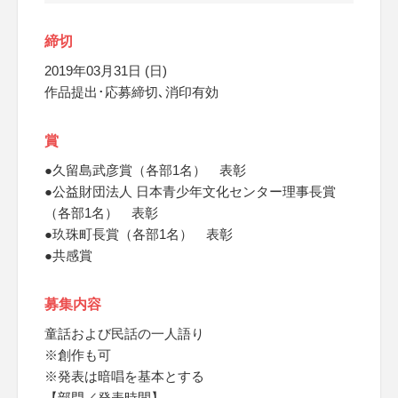
締切
2019年03月31日 (日)
作品提出･応募締切､消印有効
賞
●久留島武彦賞（各部1名） 表彰
●公益財団法人 日本青少年文化センター理事長賞
（各部1名） 表彰
●玖珠町長賞（各部1名） 表彰
●共感賞
募集内容
童話および民話の一人語り
※創作も可
※発表は暗唱を基本とする
【部門／発表時間】