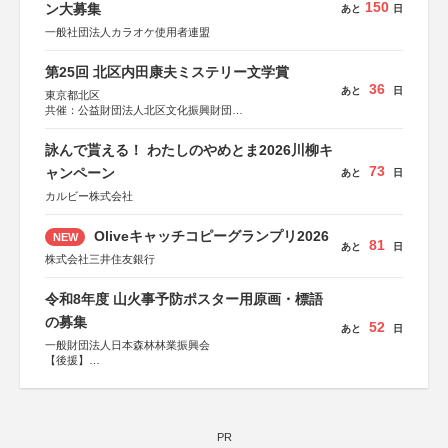
150
ン大募集
あと
日
一般社団法人カラオケ使用者連盟
第25回 北区内田康夫ミステリー文学賞
36
あと
日
東京都北区
共催：公益財団法人北区文化振興財団
協力：一般財団法人内田康夫財団
協賛：株式会社実業之日本社
詠んで貰える！ わたしのやめとま2026川柳キ
73
ャンペーン
あと
日
カルビー株式会社
Oliveキャッチコピーグランプリ2026
NEW
81
あと
日
株式会社三井住友銀行
令和8年度 山火事予防ポスター用原画・標語
の募集
52
あと
日
一般財団法人日本森林林業振興会
【後援】
総務省消防庁、文部科学省、林野庁、全国森林組合連合
会、森林火災対策協会
PR