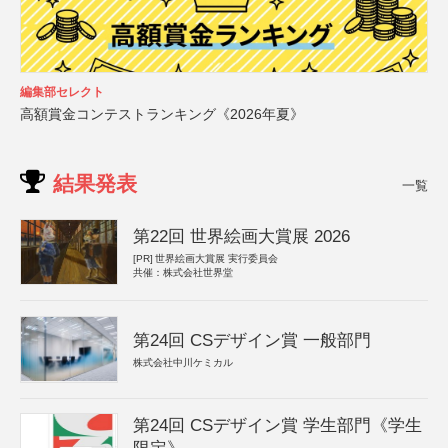
編集部セレクト
高額賞金コンテストランキング《2026年夏》
結果発表
一覧
第22回 世界絵画大賞展 2026
[PR]
世界絵画大賞展 実行委員会
共催：株式会社世界堂
第24回 CSデザイン賞 一般部門
株式会社中川ケミカル
第24回 CSデザイン賞 学生部門《学生