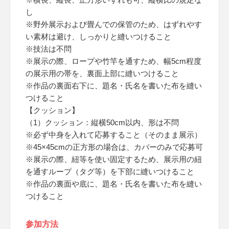
し
※野外展示および畳んでの保管のため、はずれやす
い素材は避け、しっかりと縫いつけること
※技法は不問
※展示の際、ロープや竹竿を通すため、幅5cm程度
の展示用の帯を、裏面上部に縫いつけること
※作品の裏面右下に、題名・氏名を書いた布を縫い
つけること
【クッション】
（1）クッション：縦横50cm以内、形は不問
※必ず中身を入れて応募すること（そのまま展示）
※45×45cmの正方形の場合は、カバーのみで応募可
※展示の際、紐等を使い固定するため、展示用の紐
を通すループ（タグ等）を下部に縫いつけること
※作品の裏面や底に、題名・氏名を書いた布を縫い
つけること
参加方法