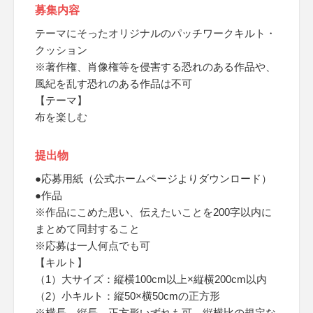
募集内容
テーマにそったオリジナルのパッチワークキルト・
クッション
※著作権、肖像権等を侵害する恐れのある作品や、
風紀を乱す恐れのある作品は不可
【テーマ】
布を楽しむ
提出物
●応募用紙（公式ホームページよりダウンロード）
●作品
※作品にこめた思い、伝えたいことを200字以内に
まとめて同封すること
※応募は一人何点でも可
【キルト】
（1）大サイズ：縦横100cm以上×縦横200cm以内
（2）小キルト：縦50×横50cmの正方形
※横長、縦長、正方形いずれも可、縦横比の規定な