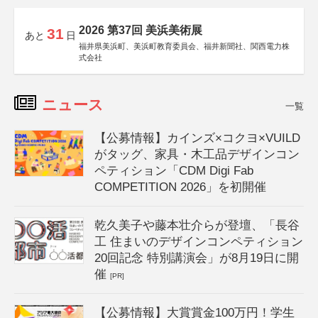
2026 第37回 美浜美術展
31
あと
日
福井県美浜町、美浜町教育委員会、福井新聞社、関西電力株
式会社
ニュース
一覧
【公募情報】カインズ×コクヨ×VUILD
がタッグ、家具・木工品デザインコン
ペティション「CDM Digi Fab
COMPETITION 2026」を初開催
乾久美子や藤本壮介らが登壇、「長谷
工 住まいのデザインコンペティション
20回記念 特別講演会」が8月19日に開
催
[PR]
【公募情報】大賞賞金100万円！学生