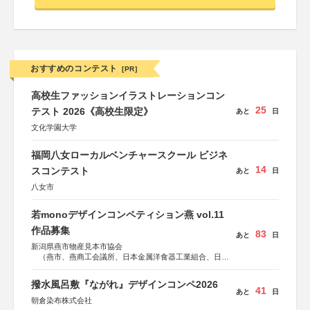
おすすめのコンテスト
[PR]
高校生ファッションイラストレーションコン
25
テスト 2026《高校生限定》
あと
日
文化学園大学
福岡八女ローカルベンチャースクール ビジネ
14
スコンテスト
あと
日
八女市
若monoデザインコンペティション燕 vol.11
作品募集
83
あと
日
新潟県燕市物産見本市協会
（燕市、燕商工会議所、日本金属洋食器工業組合、日本
金属ハウスウェア工業組合）
撥水風呂敷『ながれ』デザインコンペ2026
41
あと
日
朝倉染布株式会社