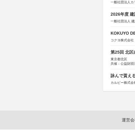
一般社団法人カ
2026年度
一般社団法人 
KOKUYO DE
コクヨ株式会社
第25回 北
東京都北区
共催：公益財団
協力：一般財団
協賛：株式会社
詠んで貰える
カルビー株式会
運営会