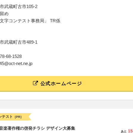
武蔵町古市105-2
留め
文字コンテスト事務局」 TR係
武蔵町古市489-1
0978-68-1528
oh45@oct-net.ne.jp
公式ホームページ
ンテスト
[PR]
版 音楽著作権の啓発チラシ デザイン大募集
15
あと