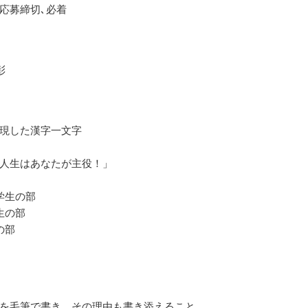
応募締切､必着
彰
現した漢字一文字
人生はあなたが主役！」
学生の部
生の部
の部
を毛筆で書き、その理由も書き添えること