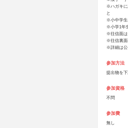
※ハガキに
と
※小中学生
※小学1年
※往信面は
※往信裏面
※詳細は公
参加方法
提出物を下
参加資格
不問
参加費
無し