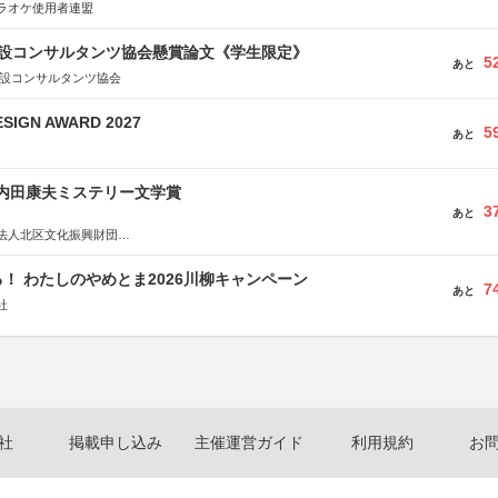
ラオケ使用者連盟
 建設コンサルタンツ協会懸賞論文《学生限定》
5
あと
建設コンサルタンツ協会
SIGN AWARD 2027
5
あと
区内田康夫ミステリー文学賞
3
あと
法人北区文化振興財団
法人内田康夫財団
実業之日本社
！ わたしのやめとま2026川柳キャンペーン
7
あと
社
社
掲載申し込み
主催運営ガイド
利用規約
お