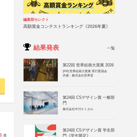
編集部セレクト
高額賞金コンテストランキング《2026年夏》
結果発表
一覧
第22回 世界絵画大賞展 2026
[PR]
世界絵画大賞展 実行委員会
共催：株式会社世界堂
第24回 CSデザイン賞 一般部
門
株式会社中川ケミカル
第24回 CSデザイン賞 学生部
1
門《学生限定》
日