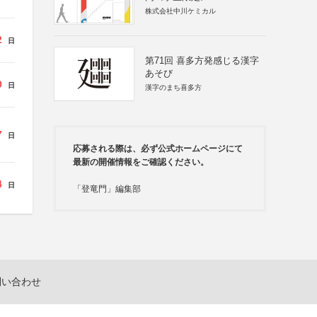
株式会社中川ケミカル
2
日
第71回 喜多方発感じる漢字
あそび
9
日
漢字のまち喜多方
7
日
応募される際は、必ず公式ホームページにて
最新の開催情報をご確認ください。
4
日
「登竜門」編集部
問い合わせ