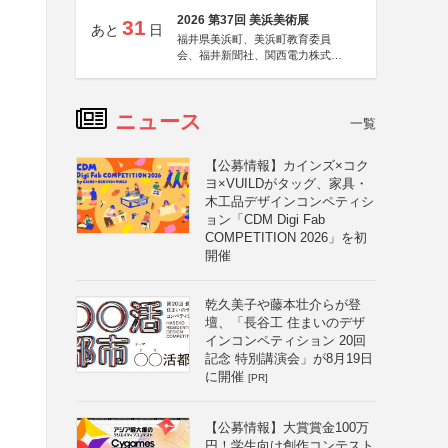
2026 第37回 美浜美術展
31
あと
日
福井県美浜町、美浜町教育委員
会、福井新聞社、関西電力株式会
社
ニュース
一覧
【公募情報】カインズ×コク
ヨ×VUILDがタッグ、家具・
木工品デザインコンペティシ
ョン「CDM Digi Fab
COMPETITION 2026」を初
開催
乾久美子や藤本壮介らが登
壇、「長谷工 住まいのデザ
インコンペティション 20回
記念 特別講演会」が8月19日
に開催
[PR]
【公募情報】大賞賞金100万
円！学生向け創作コンテスト