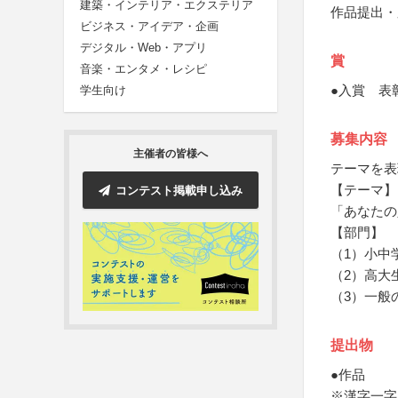
建築・インテリア・エクステリア
作品提出・
ビジネス・アイデア・企画
デジタル・Web・アプリ
賞
音楽・エンタメ・レシピ
●入賞 表
学生向け
募集内容
主催者の皆様へ
テーマを表
【テーマ】
コンテスト掲載申し込み
「あなたの
【部門】
（1）小中
（2）高大
（3）一般
提出物
●作品
※漢字一字