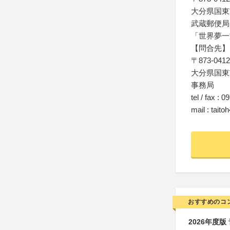
大分県国東市
武蔵郵便局
「世界夢一
【問合先】
〒873-0412
大分県国東市
事務局
tel / fax : 
mail : tait
おすすめのコ
2026年度