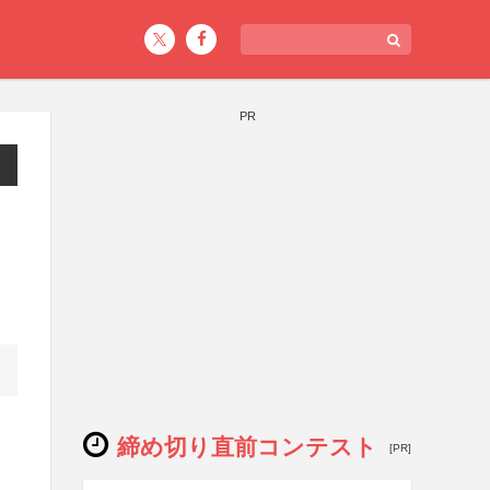
PR
締め切り直前コンテスト
[PR]