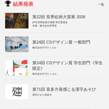
結果発表
一覧
第22回 世界絵画大賞展 2026
[PR]
世界絵画大賞展 実行委員会
共催：株式会社世界堂
第24回 CSデザイン賞 一般部門
株式会社中川ケミカル
第24回 CSデザイン賞 学生部門《学生
限定》
株式会社中川ケミカル
第71回 喜多方発感じる漢字あそび
漢字のまち喜多方