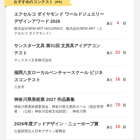
おすすめのコンテスト
[PR]
エクセルコ ダイヤモンド ワールドジュエリー
デザインアワード 2026
4
あと
日
株式会社NEW ART HOLDINGS、株式会社NEW ART（エ
クセルコ ダイヤモンド）
サンスター文具 第31回 文房具アイデアコン
31
テスト
あと
日
サンスター文具株式会社
福岡八女ローカルベンチャースクール ビジネ
16
スコンテスト
あと
日
八女市
神奈川県美術展 2027 作品募集
70
あと
日
神奈川県美術展委員会、神奈川県立県民ホール（指定管理
者：（公財）神奈川芸術文化財団）、神奈川県
2026年度グッドデザイン・ニューホープ賞
10
あと
日
公益財団法人日本デザイン振興会