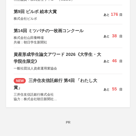
第9回 ビルボ 絵本大賞
176
あと
日
株式会社ビルボ
第14回 ミツバチの一枚画コンクール
38
あと
日
株式会社山田養蜂場
共催：朝日学生新聞社
資産形成学生論文アワード 2026《大学生・大
46
学院生限定》
あと
日
一般社団法人資産運用業協会
三井住友信託銀行 第4回 「わたし大
NEW
賞」
55
あと
日
三井住友信託銀行株式会社
協力：株式会社朝日新聞社
後援：日本郵便株式会社
PR