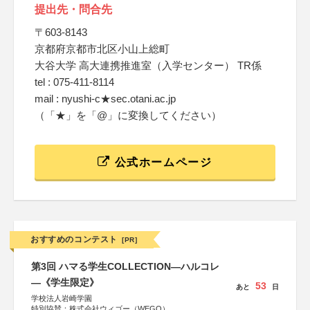
提出先・問合先
〒603-8143
京都府京都市北区小山上総町
大谷大学 高大連携推進室（入学センター） TR係
tel : 075-411-8114
mail : nyushi-c★sec.otani.ac.jp
（「★」を「@」に変換してください）
公式ホームページ
おすすめのコンテスト
[PR]
第3回 ハマる学生COLLECTION―ハルコレ
―《学生限定》
53
あと
日
学校法人岩崎学園
特別協賛：株式会社ウィゴー（WEGO）