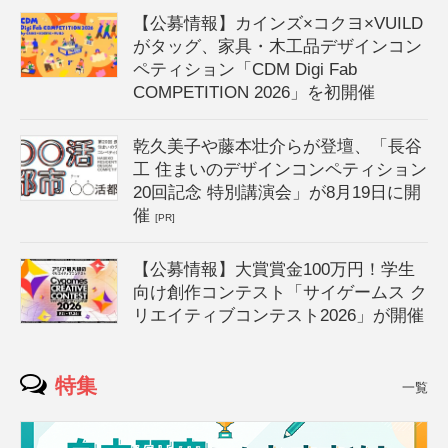
【公募情報】カインズ×コクヨ×VUILD
がタッグ、家具・木工品デザインコン
ペティション「CDM Digi Fab
COMPETITION 2026」を初開催
乾久美子や藤本壮介らが登壇、「長谷
工 住まいのデザインコンペティション
20回記念 特別講演会」が8月19日に開
催
[PR]
【公募情報】大賞賞金100万円！学生
向け創作コンテスト「サイゲームス ク
リエイティブコンテスト2026」が開催
特集
一覧