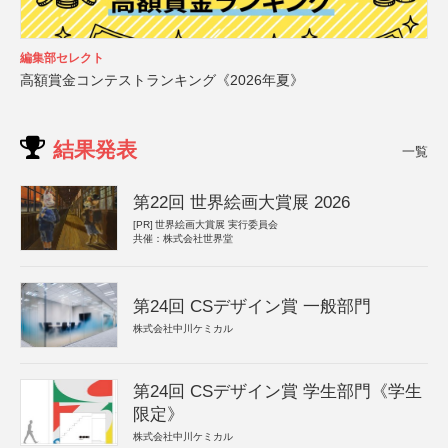
編集部セレクト
高額賞金コンテストランキング《2026年夏》
結果発表
一覧
第22回 世界絵画大賞展 2026
[PR]
世界絵画大賞展 実行委員会
共催：株式会社世界堂
第24回 CSデザイン賞 一般部門
株式会社中川ケミカル
第24回 CSデザイン賞 学生部門《学生
限定》
株式会社中川ケミカル