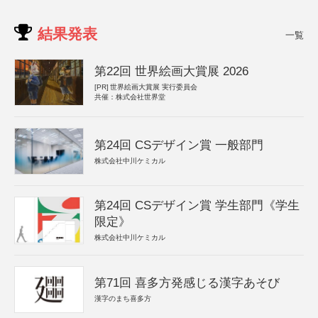
結果発表
一覧
第22回 世界絵画大賞展 2026
[PR]
世界絵画大賞展 実行委員会
共催：株式会社世界堂
第24回 CSデザイン賞 一般部門
株式会社中川ケミカル
第24回 CSデザイン賞 学生部門《学生
限定》
株式会社中川ケミカル
第71回 喜多方発感じる漢字あそび
漢字のまち喜多方