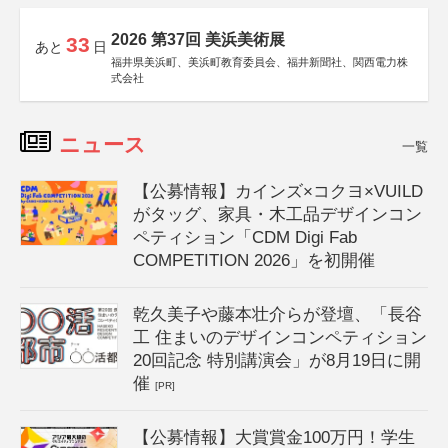
2026 第37回 美浜美術展
33
あと
日
福井県美浜町、美浜町教育委員会、福井新聞社、関西電力株
式会社
ニュース
一覧
【公募情報】カインズ×コクヨ×VUILD
がタッグ、家具・木工品デザインコン
ペティション「CDM Digi Fab
COMPETITION 2026」を初開催
乾久美子や藤本壮介らが登壇、「長谷
工 住まいのデザインコンペティション
20回記念 特別講演会」が8月19日に開
催
[PR]
【公募情報】大賞賞金100万円！学生