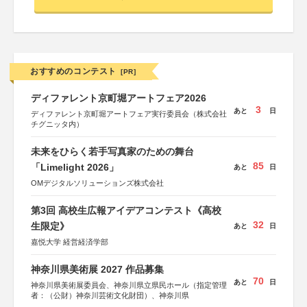
おすすめのコンテスト
[PR]
ディファレント京町堀アートフェア2026
3
あと
日
ディファレント京町堀アートフェア実行委員会（株式会社
チグニッタ内）
未来をひらく若手写真家のための舞台
85
「Limelight 2026」
あと
日
OMデジタルソリューションズ株式会社
第3回 高校生広報アイデアコンテスト《高校
32
生限定》
あと
日
嘉悦大学 経営経済学部
神奈川県美術展 2027 作品募集
70
あと
日
神奈川県美術展委員会、神奈川県立県民ホール（指定管理
者：（公財）神奈川芸術文化財団）、神奈川県