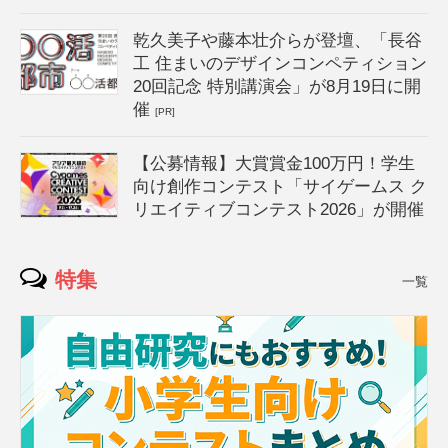
乾久美子や藤本壮介らが登壇、「長谷
工 住まいのデザインコンペティション
20回記念 特別講演会」が8月19日に開
催
[PR]
【公募情報】大賞賞金100万円！学生
向け創作コンテスト「サイゲームス ク
リエイティブコンテスト2026」が開催
特集
一覧