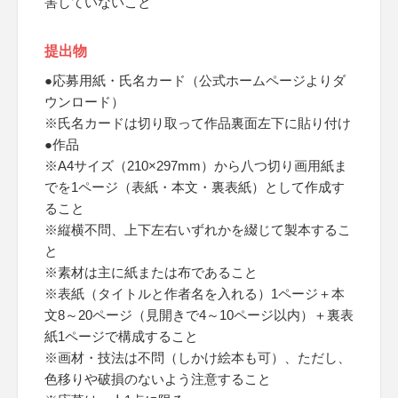
害していないこと
提出物
●応募用紙・氏名カード（公式ホームページよりダ
ウンロード）
※氏名カードは切り取って作品裏面左下に貼り付け
●作品
※A4サイズ（210×297mm）から八つ切り画用紙ま
でを1ページ（表紙・本文・裏表紙）として作成す
ること
※縦横不問、上下左右いずれかを綴じて製本するこ
と
※素材は主に紙または布であること
※表紙（タイトルと作者名を入れる）1ページ＋本
文8～20ページ（見開きで4～10ページ以内）＋裏表
紙1ページで構成すること
※画材・技法は不問（しかけ絵本も可）、ただし、
色移りや破損のないよう注意すること