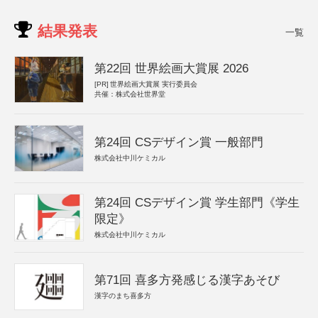
結果発表
一覧
第22回 世界絵画大賞展 2026
[PR]
世界絵画大賞展 実行委員会
共催：株式会社世界堂
第24回 CSデザイン賞 一般部門
株式会社中川ケミカル
第24回 CSデザイン賞 学生部門《学生
限定》
株式会社中川ケミカル
第71回 喜多方発感じる漢字あそび
漢字のまち喜多方