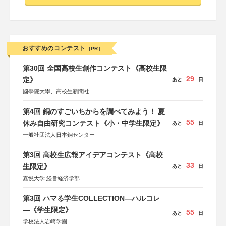
おすすめのコンテスト
[PR]
第30回 全国高校生創作コンテスト《高校生限
29
定》
あと
日
國學院大學、高校生新聞社
第4回 銅のすごいちからを調べてみよう！ 夏
55
休み自由研究コンテスト《小・中学生限定》
あと
日
一般社団法人日本銅センター
第3回 高校生広報アイデアコンテスト《高校
33
生限定》
あと
日
嘉悦大学 経営経済学部
第3回 ハマる学生COLLECTION―ハルコレ
―《学生限定》
55
あと
日
学校法人岩崎学園