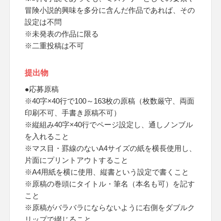
冒険小説的興味を多分に含んだ作品であれば、その
設定は不問
※未発表の作品に限る
※二重投稿は不可
提出物
●応募原稿
※40字×40行で100～163枚の原稿（枚数厳守、両面
印刷不可、手書き原稿不可）
※縦組み40字×40行でページ設定し、通しノンブル
を入れること
※マス目・罫線のないA4サイズの紙を横長使用し、
片面にプリントアウトすること
※A4用紙を横に使用、縦書という設定で書くこと
※原稿の巻頭にタイトル・筆名（本名も可）を記す
こと
※原稿がバラバラにならないように右側をダブルク
リップで綴じること