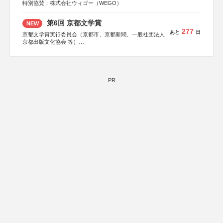
特別協賛：株式会社ウィゴー（WEGO）
第6回 京都文学賞
NEW
277
あと
日
京都文学賞実行委員会（京都市、京都新聞、一般社団法人
京都出版文化協会 等）
協力：京都府書店商業組合、朝日新聞出版、
KADOKAWA、河出書房新社、幻冬舎、講談社、光文社、
集英社、小学館、祥伝社、新潮社、淡交社、ちいさいミシ
マ社、徳間書店、早川書房、PHP研究所、双葉社、文藝春
秋、ポプラ社、毎日新聞出版
PR