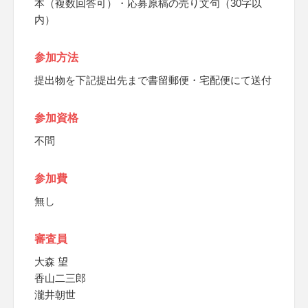
本（複数回答可）・応募原稿の売り文句（30字以
内）
参加方法
提出物を下記提出先まで書留郵便・宅配便にて送付
参加資格
不問
参加費
無し
審査員
大森 望
香山二三郎
瀧井朝世