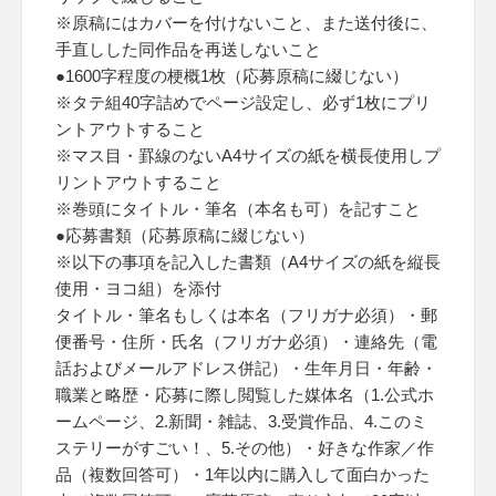
※原稿にはカバーを付けないこと、また送付後に、
手直しした同作品を再送しないこと
●1600字程度の梗概1枚（応募原稿に綴じない）
※タテ組40字詰めでページ設定し、必ず1枚にプリ
ントアウトすること
※マス目・罫線のないA4サイズの紙を横長使用しプ
リントアウトすること
※巻頭にタイトル・筆名（本名も可）を記すこと
●応募書類（応募原稿に綴じない）
※以下の事項を記入した書類（A4サイズの紙を縦長
使用・ヨコ組）を添付
タイトル・筆名もしくは本名（フリガナ必須）・郵
便番号・住所・氏名（フリガナ必須）・連絡先（電
話およびメールアドレス併記）・生年月日・年齢・
職業と略歴・応募に際し閲覧した媒体名（1.公式ホ
ームページ、2.新聞・雑誌、3.受賞作品、4.このミ
ステリーがすごい！、5.その他）・好きな作家／作
品（複数回答可）・1年以内に購入して面白かった