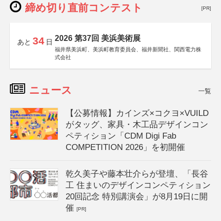
締め切り直前コンテスト
[PR]
2026 第37回 美浜美術展
34
あと
日
福井県美浜町、美浜町教育委員会、福井新聞社、関西電力株
式会社
ニュース
一覧
【公募情報】カインズ×コクヨ×VUILD
がタッグ、家具・木工品デザインコン
ペティション「CDM Digi Fab
COMPETITION 2026」を初開催
乾久美子や藤本壮介らが登壇、「長谷
工 住まいのデザインコンペティション
20回記念 特別講演会」が8月19日に開
催
[PR]