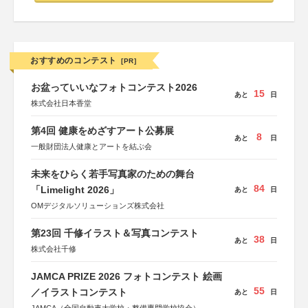
おすすめのコンテスト
[PR]
お盆っていいなフォトコンテスト2026
15
あと
日
株式会社日本香堂
第4回 健康をめざすアート公募展
8
あと
日
一般財団法人健康とアートを結ぶ会
未来をひらく若手写真家のための舞台
84
「Limelight 2026」
あと
日
OMデジタルソリューションズ株式会社
第23回 千修イラスト＆写真コンテスト
38
あと
日
株式会社千修
JAMCA PRIZE 2026 フォトコンテスト 絵画
55
／イラストコンテスト
あと
日