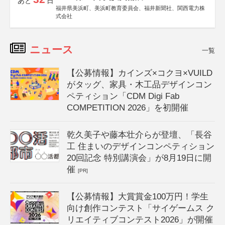
あと
日
福井県美浜町、美浜町教育委員会、福井新聞社、関西電力株
式会社
ニュース
一覧
【公募情報】カインズ×コクヨ×VUILD
がタッグ、家具・木工品デザインコン
ペティション「CDM Digi Fab
COMPETITION 2026」を初開催
乾久美子や藤本壮介らが登壇、「長谷
工 住まいのデザインコンペティション
20回記念 特別講演会」が8月19日に開
催
[PR]
【公募情報】大賞賞金100万円！学生
向け創作コンテスト「サイゲームス ク
リエイティブコンテスト2026」が開催