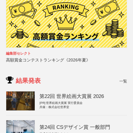
編集部セレクト
高額賞金コンテストランキング《2026年夏》
結果発表
一覧
第22回 世界絵画大賞展 2026
[PR]
世界絵画大賞展 実行委員会
共催：株式会社世界堂
第24回 CSデザイン賞 一般部門