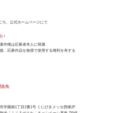
2月ごろ、公式ホームページにて
扱い
著作権は応募者本人に帰属
後、応募作品を無償で使用する権利を有する
問合先
市学園南1丁目2番1号 くにびきメッセ西棟2F
陰内「こころのうた」キャンペーン募集 TR係