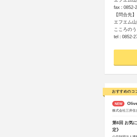
fax : 0852-
【問合先】
エフエム山
こころのう
tel : 0852-
おすすめのコ
Oli
NEW
株式会社三井住
第6回 お気
定》
公益財団法人博