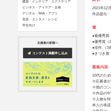
建築・インテリア・エクステリア
ビジネス・アイデア・企画
2021年12月
デジタル・Web・アプリ
作品提出・
音楽・エンタメ・レシピ
学生向け
賞
●最優秀賞
●優秀賞（
主催者の皆様へ
●佳作 （3
コンテスト掲載申し込み
●きづき賞
募集内容
10代のた
※応募者が
※他のコン
※作品の中
※人物を特
本人の承諾
※作品は、