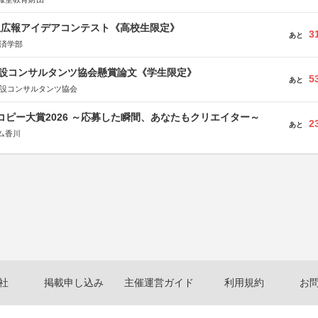
生広報アイデアコンテスト《高校生限定》
3
あと
経済学部
 建設コンサルタンツ協会懸賞論文《学生限定》
5
あと
建設コンサルタンツ協会
Mコピー大賞2026 ～応募した瞬間、あなたもクリエイター～
2
あと
ム香川
社
掲載申し込み
主催運営ガイド
利用規約
お