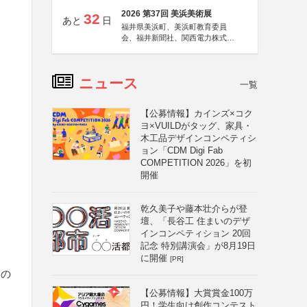
2026 第37回 美浜美術展
32
あと
日
福井県美浜町、美浜町教育委員
会、福井新聞社、関西電力株式会
社
ニュース
一覧
【公募情報】カインズ×コク
ヨ×VUILDがタッグ、家具・
木工品デザインコンペティシ
ョン「CDM Digi Fab
COMPETITION 2026」を初
開催
乾久美子や藤本壮介らが登
壇、「長谷工 住まいのデザ
インコンペティション 20回
記念 特別講演会」が8月19日
に開催
[PR]
その
【公募情報】大賞賞金100万
円！学生向け創作コンテスト