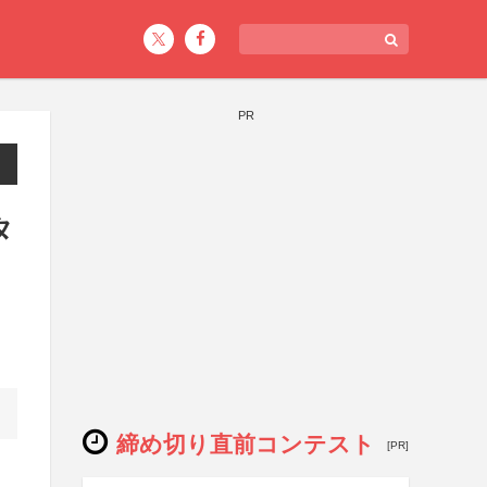
PR
タ
締め切り直前コンテスト
[PR]