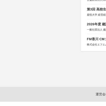
第3回 高校
嘉悦大学 経営
2026年度
一般社団法人 
FM香川 C
株式会社エフエ
運営会