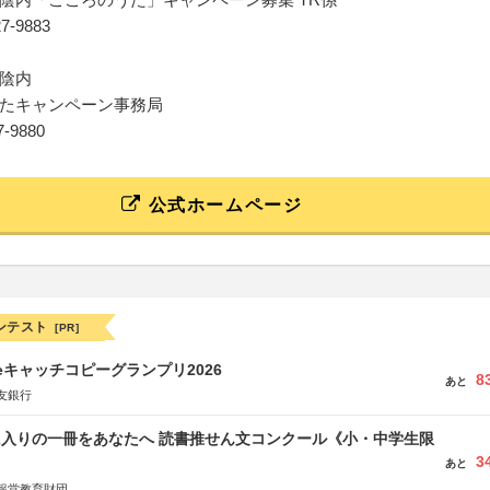
27-9883
陰内
たキャンペーン事務局
27-9880
公式ホームページ
ンテスト
[PR]
veキャッチコピーグランプリ2026
8
あと
友銀行
に入りの一冊をあなたへ 読書推せん文コンクール《小・中学生限
3
あと
報堂教育財団