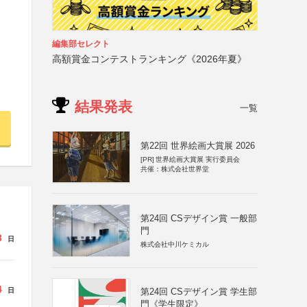
編集部セレクト
高額賞金コンテストランキング《2026年夏》
結果発表
一覧
第22回 世界絵画大賞展 2026
[PR]
世界絵画大賞展 実行委員会
共催：株式会社世界堂
第24回 CSデザイン賞 一般部
門
3
日
株式会社中川ケミカル
4
日
第24回 CSデザイン賞 学生部
門《学生限定》