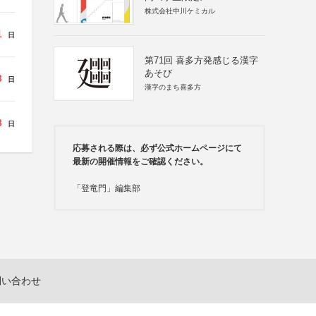
株式会社中川ケミカル
1
日
第71回 喜多方発感じる漢字
あそび
3
日
漢字のまち喜多方
3
日
応募される際は、必ず公式ホームページにて
最新の開催情報をご確認ください。
「登竜門」編集部
問い合わせ