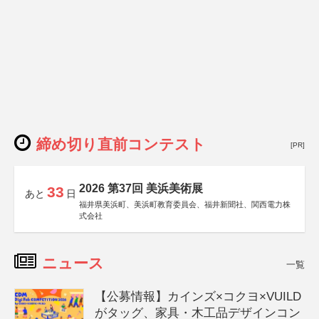
締め切り直前コンテスト
[PR]
2026 第37回 美浜美術展
33
あと
日
福井県美浜町、美浜町教育委員会、福井新聞社、関西電力株
式会社
ニュース
一覧
【公募情報】カインズ×コクヨ×VUILD
がタッグ、家具・木工品デザインコン