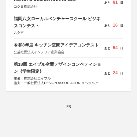
61
あと
日
コクヨ株式会社
福岡八女ローカルベンチャースクール ビジネ
16
スコンテスト
あと
日
八女市
令和8年度 キッチン空間アイデアコンテスト
54
あと
日
公益社団法人インテリア産業協会
第18回 エイブル空間デザインコンペティショ
ン《学生限定》
24
あと
日
主催：株式会社エイブル
協力：一般社団法人DESIGN ASSOCIATION リベラルアー
ツ協会
運営：TOKYO COMPANY株式会社
PR