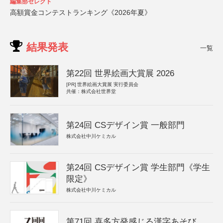
編集部セレクト
高額賞金コンテストランキング《2026年夏》
結果発表
一覧
第22回 世界絵画大賞展 2026
[PR]
世界絵画大賞展 実行委員会
共催：株式会社世界堂
第24回 CSデザイン賞 一般部門
株式会社中川ケミカル
第24回 CSデザイン賞 学生部門《学生
限定》
株式会社中川ケミカル
第71回 喜多方発感じる漢字あそび