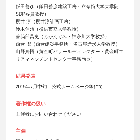
飯田善彦（飯田善彦建築工房・立命館大学大学院
SDP客員教授）
櫻井 淳（櫻井淳計画工房）
鈴木伸治（横浜市立大学教授）
曽我部昌史（みかんぐみ・神奈川大学教授）
西倉 潔（西倉建築事務所・名古屋造形大学教授）
山野真悟（黄金町バザールディレクター・黄金町エ
リアマネジメントセンター事務局長）
結果発表
2015年7月中旬、公式ホームページ等にて
著作権の扱い
主催者にお問い合わせください
主催