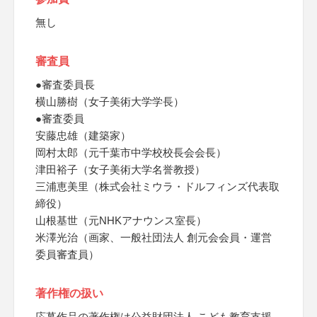
無し
審査員
●審査委員長
横山勝樹（女子美術大学学長）
●審査委員
安藤忠雄（建築家）
岡村太郎（元千葉市中学校校長会会長）
津田裕子（女子美術大学名誉教授）
三浦恵美里（株式会社ミウラ・ドルフィンズ代表取
締役）
山根基世（元NHKアナウンス室長）
米澤光治（画家、一般社団法人 創元会会員・運営
委員審査員）
著作権の扱い
応募作品の著作権は公益財団法人 こども教育支援