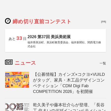
締め切り直前コンテスト
[PR]
2026 第37回 美浜美術展
33
あと
日
福井県美浜町、美浜町教育委員会、福井新聞社、関西電力株
式会社
ニュース
一覧
【公募情報】カインズ×コクヨ×VUILD
がタッグ、家具・木工品デザインコン
ペティション「CDM Digi Fab
COMPETITION 2026」を初開催
乾久美子や藤本壮介らが登壇、「長谷
工 住まいのデザインコンペティション