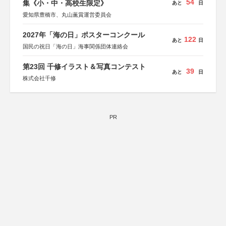
54
集《小・中・高校生限定》
あと
日
愛知県豊橋市、丸山薫賞運営委員会
2027年「海の日」ポスターコンクール
122
あと
日
国民の祝日「海の日」海事関係団体連絡会
第23回 千修イラスト＆写真コンテスト
39
あと
日
株式会社千修
PR