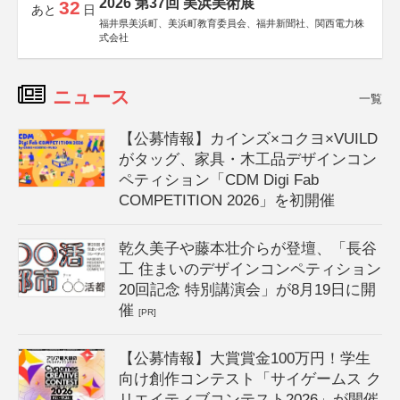
2026 第37回 美浜美術展
32
あと
日
福井県美浜町、美浜町教育委員会、福井新聞社、関西電力株
式会社
ニュース
一覧
【公募情報】カインズ×コクヨ×VUILD
がタッグ、家具・木工品デザインコン
ペティション「CDM Digi Fab
COMPETITION 2026」を初開催
乾久美子や藤本壮介らが登壇、「長谷
工 住まいのデザインコンペティション
20回記念 特別講演会」が8月19日に開
催
[PR]
【公募情報】大賞賞金100万円！学生
向け創作コンテスト「サイゲームス ク
リエイティブコンテスト2026」が開催