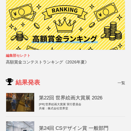
編集部セレクト
高額賞金コンテストランキング《2026年夏》
結果発表
一覧
第22回 世界絵画大賞展 2026
[PR]
世界絵画大賞展 実行委員会
共催：株式会社世界堂
第24回 CSデザイン賞 一般部門