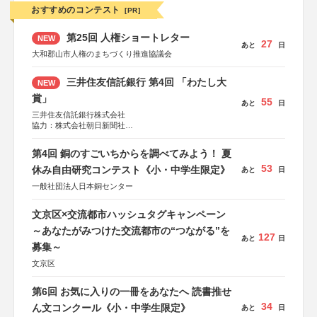
おすすめのコンテスト
[PR]
第25回 人権ショートレター
NEW
27
あと
日
大和郡山市人権のまちづくり推進協議会
三井住友信託銀行 第4回 「わたし大
NEW
賞」
55
あと
日
三井住友信託銀行株式会社
協力：株式会社朝日新聞社
後援：日本郵便株式会社
第4回 銅のすごいちからを調べてみよう！ 夏
53
休み自由研究コンテスト《小・中学生限定》
あと
日
一般社団法人日本銅センター
文京区×交流都市ハッシュタグキャンペーン
～あなたがみつけた交流都市の“つながる”を
127
あと
日
募集～
文京区
第6回 お気に入りの一冊をあなたへ 読書推せ
34
ん文コンクール《小・中学生限定》
あと
日