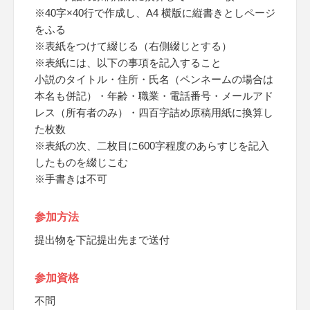
※40字×40行で作成し、A4 横版に縦書きとしページ
をふる
※表紙をつけて綴じる（右側綴じとする）
※表紙には、以下の事項を記入すること
小説のタイトル・住所・氏名（ペンネームの場合は
本名も併記）・年齢・職業・電話番号・メールアド
レス（所有者のみ）・四百字詰め原稿用紙に換算し
た枚数
※表紙の次、二枚目に600字程度のあらすじを記入
したものを綴じこむ
※手書きは不可
参加方法
提出物を下記提出先まで送付
参加資格
不問