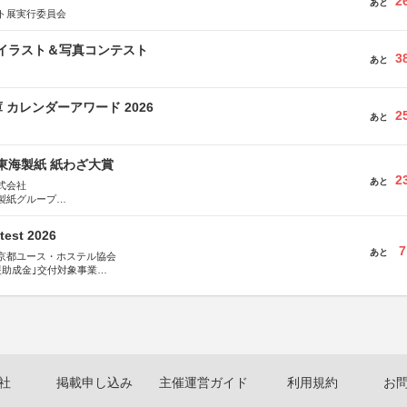
2
あと
ト展実行委員会
修イラスト＆写真コンテスト
3
あと
 カレンダーアワード 2026
2
あと
種東海製紙 紙わざ大賞
2
あと
式会社
製紙グループ
県長泉町
test 2026
7
あと
京都ユース・ホステル協会
援助成金｣交付対象事業
術祭 連携企画
社
掲載申し込み
主催運営ガイド
利用規約
お