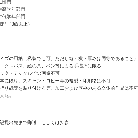
生部門
生高学年部門
生低学年部門
部門（3歳以上）
イズの用紙（私製でも可、ただし縦・横・厚みは同等であること
・クレパス、絵の具、ペン等による手描きに限る
ック・デジタルでの画像不可
本に限り、スキャン・コピー等の複製・印刷物は不可
折り紙等を貼り付ける等、加工および厚みのある立体的作品は不
人1点
記提出先まで郵送、もしくは持参