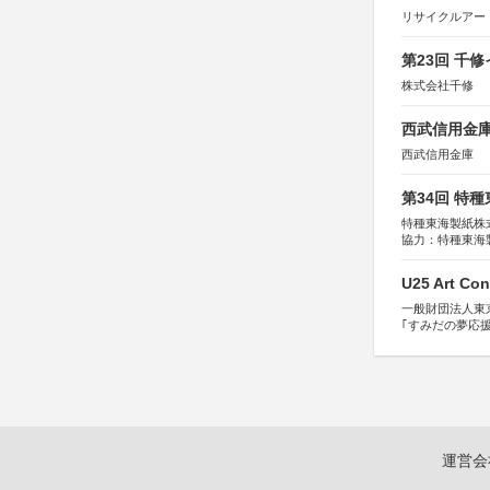
リサイクルアー
第23回 千
株式会社千修
西武信用金庫
西武信用金庫
第34回 特
特種東海製紙株
協力：特種東海
特別協賛：静岡
U25 Art Con
一般財団法人東
｢すみだの夢応
すみだ五彩の芸
運営会