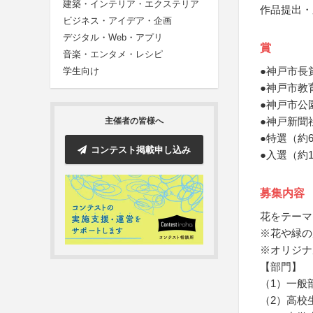
建築・インテリア・エクステリア
作品提出・
ビジネス・アイデア・企画
デジタル・Web・アプリ
賞
音楽・エンタメ・レシピ
●神戸市長
学生向け
●神戸市教
●神戸市公
●神戸新聞
主催者の皆様へ
●特選（約
コンテスト掲載申し込み
●入選（約
募集内容
花をテーマ
※花や緑の
※オリジナ
【部門】
（1）一般
（2）高校