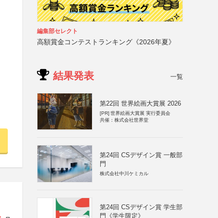
編集部セレクト
高額賞金コンテストランキング《2026年夏》
結果発表
一覧
第22回 世界絵画大賞展 2026
[PR]
世界絵画大賞展 実行委員会
共催：株式会社世界堂
第24回 CSデザイン賞 一般部
門
株式会社中川ケミカル
第24回 CSデザイン賞 学生部
門《学生限定》