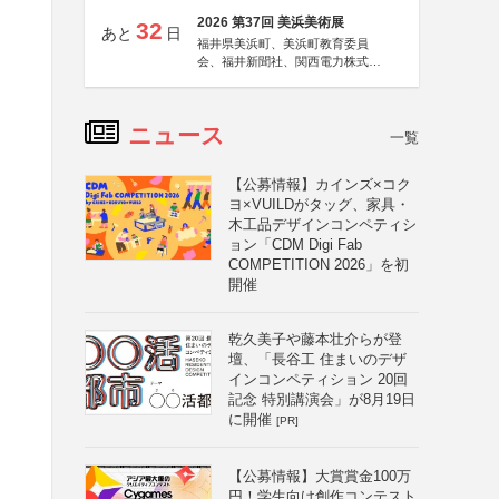
2026 第37回 美浜美術展
32
あと
日
福井県美浜町、美浜町教育委員
会、福井新聞社、関西電力株式会
社
ニュース
一覧
【公募情報】カインズ×コク
ヨ×VUILDがタッグ、家具・
木工品デザインコンペティシ
ョン「CDM Digi Fab
COMPETITION 2026」を初
開催
乾久美子や藤本壮介らが登
壇、「長谷工 住まいのデザ
インコンペティション 20回
記念 特別講演会」が8月19日
に開催
[PR]
【公募情報】大賞賞金100万
円！学生向け創作コンテスト