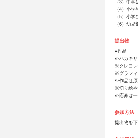
（3）中学
（4）小学
（5）小学
（6）幼児
提出物
●作品
※ハガキサ
※クレヨン
※グラフィ
※作品は原
※切り絵や
※応募は一
参加方法
提出物を下