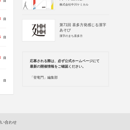
6
日
株式会社中川ケミカル
8
日
第71回 喜多方発感じる漢字
あそび
漢字のまち喜多方
5
日
3
日
応募される際は、必ず公式ホームページにて
最新の開催情報をご確認ください。
「登竜門」編集部
日
問い合わせ