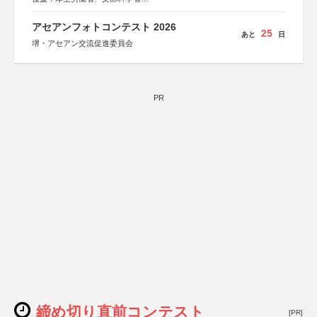
協賛：東京海上日動火災保険株式会社、東京海上日動あん
しん生命保険株式会社
アセアンフォトコンテスト 2026
25
あと
日
堺・アセアン交流促進委員会
PR
締め切り直前コンテスト
[PR]