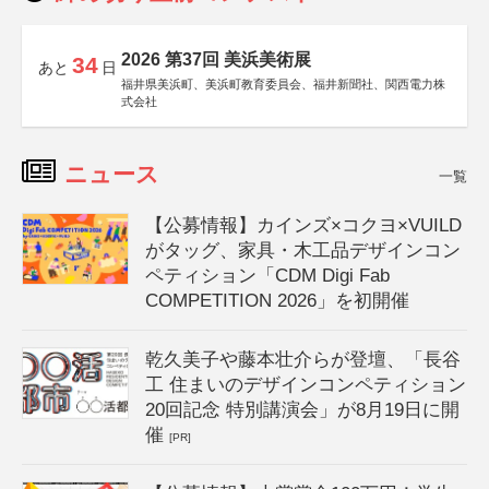
2026 第37回 美浜美術展
34
あと
日
福井県美浜町、美浜町教育委員会、福井新聞社、関西電力株
式会社
ニュース
一覧
【公募情報】カインズ×コクヨ×VUILD
がタッグ、家具・木工品デザインコン
ペティション「CDM Digi Fab
COMPETITION 2026」を初開催
乾久美子や藤本壮介らが登壇、「長谷
工 住まいのデザインコンペティション
20回記念 特別講演会」が8月19日に開
催
[PR]