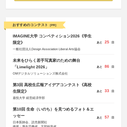
おすすめのコンテスト
[PR]
IMAGINE大学 コンペティション2026《学生
25
限定》
あと
日
一般社団法人Design Association Liberal Arts協会
未来をひらく若手写真家のための舞台
86
「Limelight 2026」
あと
日
OMデジタルソリューションズ株式会社
第3回 高校生広報アイデアコンテスト《高校
33
生限定》
あと
日
嘉悦大学 経営経済学部
第10回 生命（いのち）を見つめるフォト＆エ
ッセー
57
あと
日
日本医師会、読売新聞社
後援：厚生労働省、文部科学省