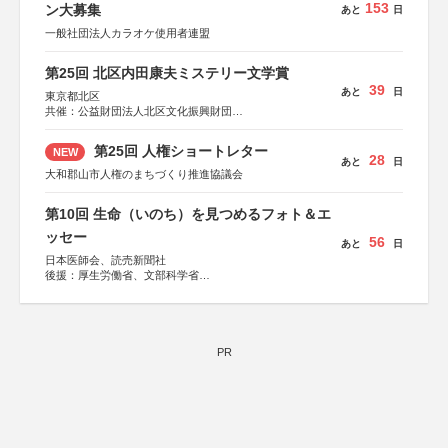
153
ン大募集
あと
日
一般社団法人カラオケ使用者連盟
第25回 北区内田康夫ミステリー文学賞
39
あと
日
東京都北区
共催：公益財団法人北区文化振興財団
協力：一般財団法人内田康夫財団
協賛：株式会社実業之日本社
第25回 人権ショートレター
NEW
28
あと
日
大和郡山市人権のまちづくり推進協議会
第10回 生命（いのち）を見つめるフォト＆エ
ッセー
56
あと
日
日本医師会、読売新聞社
後援：厚生労働省、文部科学省
協賛：東京海上日動火災保険株式会社、東京海上日動あん
しん生命保険株式会社
PR