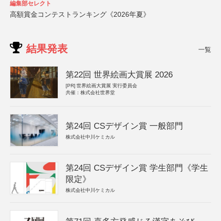
編集部セレクト
高額賞金コンテストランキング《2026年夏》
結果発表
一覧
第22回 世界絵画大賞展 2026
[PR]
世界絵画大賞展 実行委員会
共催：株式会社世界堂
第24回 CSデザイン賞 一般部門
株式会社中川ケミカル
第24回 CSデザイン賞 学生部門《学生
限定》
株式会社中川ケミカル