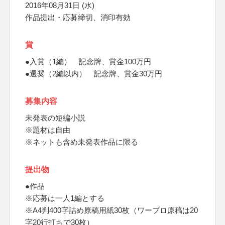
2016年08月31日 (水)
作品提出・応募締切、消印有効
賞
●入賞（1編） 記念牌、賞金100万円
●選奨（2編以内） 記念牌、賞金30万円
募集内容
未発表の短編小説
※題材は自由
※ネットも含め未発表作品に限る
提出物
●作品
※応募は一人1編とする
※A4判400字詰め原稿用紙30枚（ワープロ原稿は20
字20行打ちで30枚）