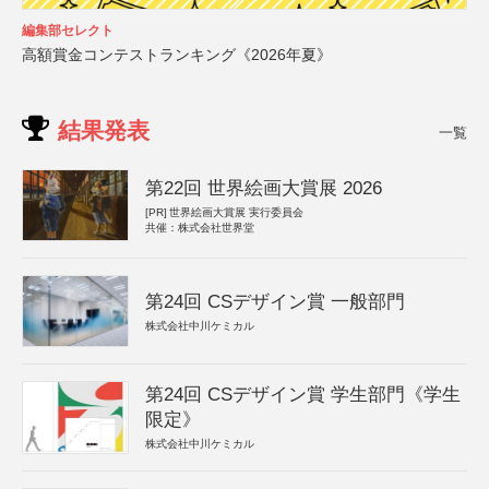
編集部セレクト
高額賞金コンテストランキング《2026年夏》
結果発表
一覧
第22回 世界絵画大賞展 2026
[PR]
世界絵画大賞展 実行委員会
共催：株式会社世界堂
第24回 CSデザイン賞 一般部門
株式会社中川ケミカル
第24回 CSデザイン賞 学生部門《学生
限定》
株式会社中川ケミカル