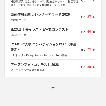
71
あと
日
神奈川県美術展委員会、神奈川県立県民ホール（指定管理
者：（公財）神奈川芸術文化財団）、神奈川県
西武信用金庫 カレンダーアワード 2026
27
あと
日
西武信用金庫
第23回 千修イラスト＆写真コンテスト
40
あと
日
株式会社千修
IMAGINE大学 コンペティション2026《学生
25
限定》
あと
日
一般社団法人Design Association Liberal Arts協会
アセアンフォトコンテスト 2026
25
あと
日
堺・アセアン交流促進委員会
PR