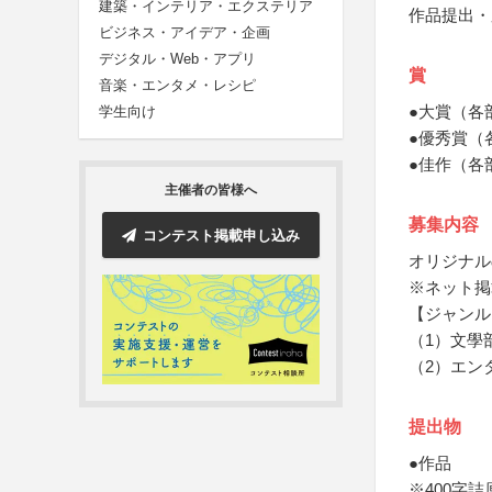
建築・インテリア・エクステリア
作品提出・
ビジネス・アイデア・企画
デジタル・Web・アプリ
賞
音楽・エンタメ・レシピ
●大賞（各
学生向け
●優秀賞（
●佳作（各部
主催者の皆様へ
募集内容
コンテスト掲載申し込み
オリジナル
※ネット掲
【ジャンル
（1）文學
（2）エン
提出物
●作品
※400字詰