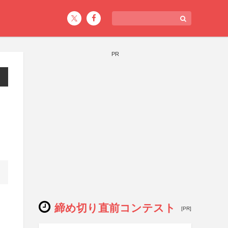
PR
締め切り直前コンテスト
[PR]