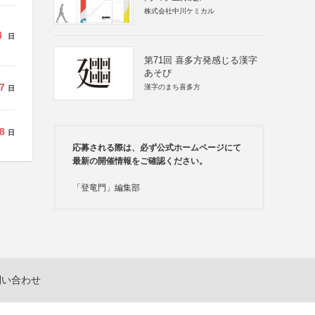
株式会社中川ケミカル
4
日
第71回 喜多方発感じる漢字
あそび
7
漢字のまち喜多方
日
8
日
応募される際は、必ず公式ホームページにて
最新の開催情報をご確認ください。
「登竜門」編集部
問い合わせ