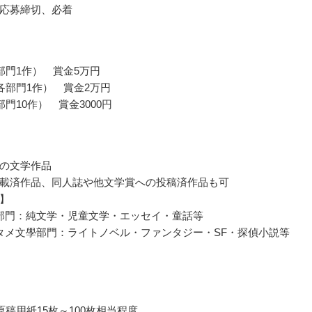
応募締切、必着
部門1作） 賞金5万円
各部門1作） 賞金2万円
門10作） 賞金3000円
の文学作品
載済作品、同人誌や他文学賞への投稿済作品も可
】
部門：純文学・児童文学・エッセイ・童話等
タメ文學部門：ライトノベル・ファンタジー・SF・探偵小説等
原稿用紙15枚～100枚相当程度