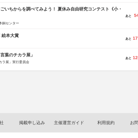
すごいちからを調べてみよう！ 夏休み自由研究コンテスト《小・
5
》
あと
本銅センター
ボ 絵本大賞
17
あと
と言葉のチカラ展」
12
あと
カラ展」実行委員会
社
掲載申し込み
主催運営ガイド
利用規約
お