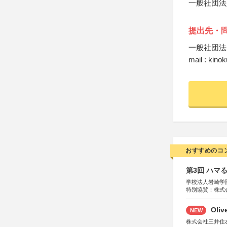
一般社団法
提出先・
一般社団法
mail : kin
おすすめのコ
第3回 ハマ
学校法人岩崎学
特別協賛：株式
Oli
NEW
株式会社三井住