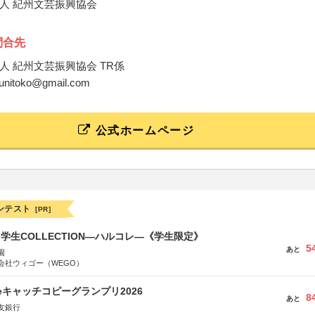
人 紀州文芸振興協会
問合先
人 紀州文芸振興協会 TR係
okunitoko@gmail.com
公式ホームページ
ンテスト
[PR]
る学生COLLECTION―ハルコレ―《学生限定》
5
あと
園
会社ウィゴー（WEGO）
veキャッチコピーグランプリ2026
8
あと
友銀行