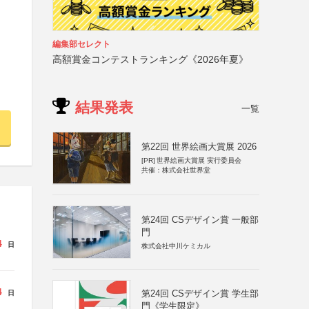
編集部セレクト
高額賞金コンテストランキング《2026年夏》
結果発表
一覧
第22回 世界絵画大賞展 2026
[PR]
世界絵画大賞展 実行委員会
共催：株式会社世界堂
第24回 CSデザイン賞 一般部
門
4
日
株式会社中川ケミカル
4
第24回 CSデザイン賞 学生部
日
門《学生限定》