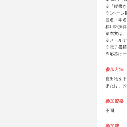
※「縦書き
※1ページ
題名・本名
稿用紙換算
※本文は、
※メールでの
※電子書籍
※応募は一
参加方法
提出物を下
または、公
参加資格
不問
参加費