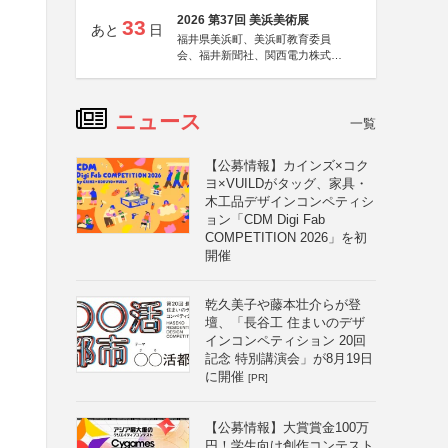
2026 第37回 美浜美術展
33
あと
日
福井県美浜町、美浜町教育委員
会、福井新聞社、関西電力株式会
社
ニュース
一覧
【公募情報】カインズ×コク
ヨ×VUILDがタッグ、家具・
木工品デザインコンペティシ
ョン「CDM Digi Fab
COMPETITION 2026」を初
開催
乾久美子や藤本壮介らが登
壇、「長谷工 住まいのデザ
インコンペティション 20回
記念 特別講演会」が8月19日
に開催
[PR]
【公募情報】大賞賞金100万
円！学生向け創作コンテスト