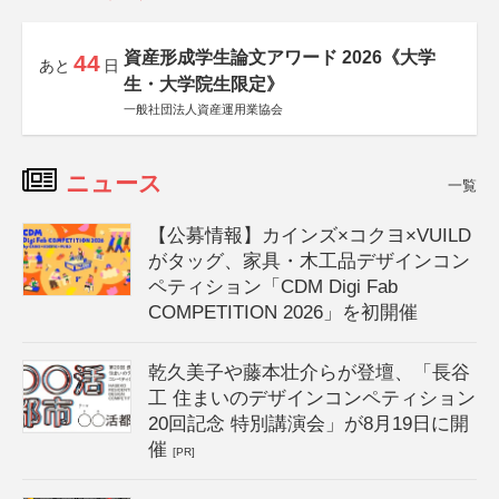
資産形成学生論文アワード 2026《大学
44
あと
日
生・大学院生限定》
一般社団法人資産運用業協会
ニュース
一覧
【公募情報】カインズ×コクヨ×VUILD
がタッグ、家具・木工品デザインコン
ペティション「CDM Digi Fab
COMPETITION 2026」を初開催
乾久美子や藤本壮介らが登壇、「長谷
工 住まいのデザインコンペティション
20回記念 特別講演会」が8月19日に開
催
[PR]