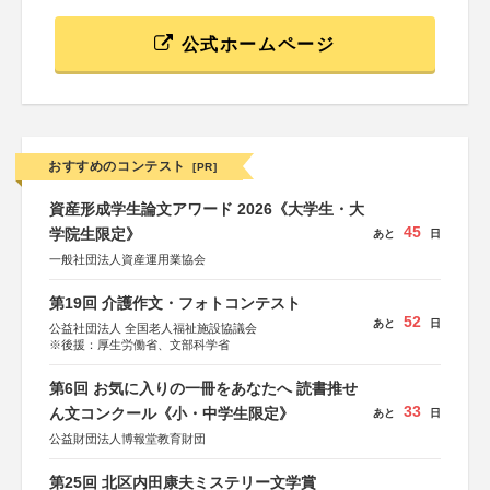
公式ホームページ
おすすめのコンテスト
[PR]
資産形成学生論文アワード 2026《大学生・大
45
学院生限定》
あと
日
一般社団法人資産運用業協会
第19回 介護作文・フォトコンテスト
52
あと
日
公益社団法人 全国老人福祉施設協議会
※後援：厚生労働省、文部科学省
第6回 お気に入りの一冊をあなたへ 読書推せ
33
ん文コンクール《小・中学生限定》
あと
日
公益財団法人博報堂教育財団
第25回 北区内田康夫ミステリー文学賞