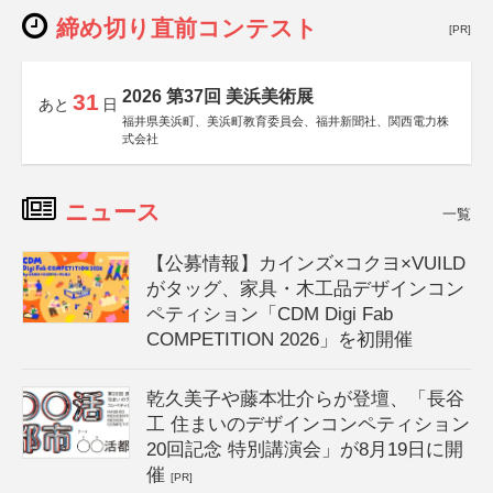
締め切り直前コンテスト
[PR]
2026 第37回 美浜美術展
31
あと
日
福井県美浜町、美浜町教育委員会、福井新聞社、関西電力株
式会社
ニュース
一覧
【公募情報】カインズ×コクヨ×VUILD
がタッグ、家具・木工品デザインコン
ペティション「CDM Digi Fab
COMPETITION 2026」を初開催
乾久美子や藤本壮介らが登壇、「長谷
工 住まいのデザインコンペティション
20回記念 特別講演会」が8月19日に開
催
[PR]