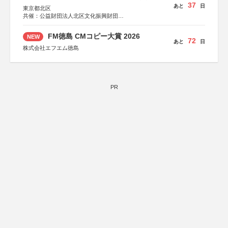
37
あと
日
東京都北区
共催：公益財団法人北区文化振興財団
協力：一般財団法人内田康夫財団
協賛：株式会社実業之日本社
FM徳島 CMコピー大賞 2026
NEW
72
あと
日
株式会社エフエム徳島
PR