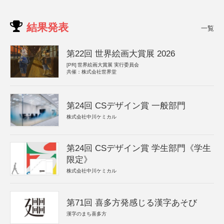
結果発表
一覧
第22回 世界絵画大賞展 2026
[PR]
世界絵画大賞展 実行委員会
共催：株式会社世界堂
第24回 CSデザイン賞 一般部門
株式会社中川ケミカル
第24回 CSデザイン賞 学生部門《学生
限定》
株式会社中川ケミカル
第71回 喜多方発感じる漢字あそび
漢字のまち喜多方