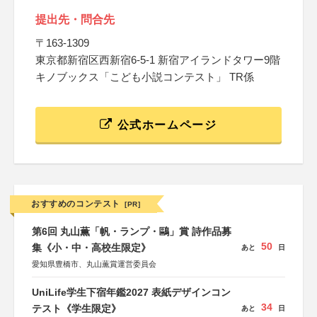
提出先・問合先
〒163-1309
東京都新宿区西新宿6-5-1 新宿アイランドタワー9階
キノブックス「こども小説コンテスト」 TR係
公式ホームページ
おすすめのコンテスト
[PR]
第6回 丸山薫「帆・ランプ・鷗」賞 詩作品募
50
集《小・中・高校生限定》
あと
日
愛知県豊橋市、丸山薫賞運営委員会
UniLife学生下宿年鑑2027 表紙デザインコン
34
テスト《学生限定》
あと
日