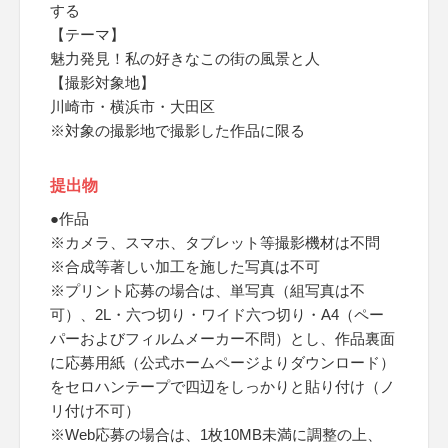
する
【テーマ】
魅力発見！私の好きなこの街の風景と人
【撮影対象地】
川崎市・横浜市・大田区
※対象の撮影地で撮影した作品に限る
提出物
●作品
※カメラ、スマホ、タブレット等撮影機材は不問
※合成等著しい加工を施した写真は不可
※プリント応募の場合は、単写真（組写真は不
可）、2L・六つ切り・ワイド六つ切り・A4（ペー
パーおよびフィルムメーカー不問）とし、作品裏面
に応募用紙（公式ホームページよりダウンロード）
をセロハンテープで四辺をしっかりと貼り付け（ノ
リ付け不可）
※Web応募の場合は、1枚10MB未満に調整の上、