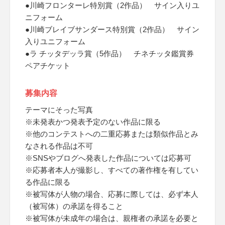
●川崎フロンターレ特別賞（2作品） サイン入りユ
ニフォーム
●川崎ブレイブサンダース特別賞（2作品） サイン
入りユニフォーム
●ラ チッタデッラ賞（5作品） チネチッタ鑑賞券
ペアチケット
募集内容
テーマにそった写真
※未発表かつ発表予定のない作品に限る
※他のコンテストへの二重応募または類似作品とみ
なされる作品は不可
※SNSやブログへ発表した作品については応募可
※応募者本人が撮影し、すべての著作権を有してい
る作品に限る
※被写体が人物の場合、応募に際しては、必ず本人
（被写体）の承諾を得ること
※被写体が未成年の場合は、親権者の承諾を必要と