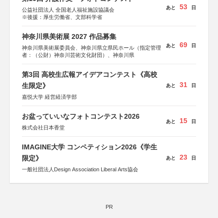
53
あと
日
公益社団法人 全国老人福祉施設協議会
※後援：厚生労働省、文部科学省
神奈川県美術展 2027 作品募集
69
あと
日
神奈川県美術展委員会、神奈川県立県民ホール（指定管理
者：（公財）神奈川芸術文化財団）、神奈川県
第3回 高校生広報アイデアコンテスト《高校
31
生限定》
あと
日
嘉悦大学 経営経済学部
お盆っていいなフォトコンテスト2026
15
あと
日
株式会社日本香堂
IMAGINE大学 コンペティション2026《学生
23
限定》
あと
日
一般社団法人Design Association Liberal Arts協会
PR