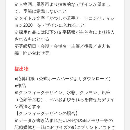
※人物画、風景画より抽象的なデザインが望まし
く、季節は意識しないこと
※タイトル文字「かつしか若手アートコンペティシ
ョン2020」をデザインに入れること
※採用作品には以下の文字情報が主催者により挿入
されるものとする
応募締切日・会期・会場名・主催／後援／協力名
義・問い合わせ等
提出物
●応募用紙（公式ホームページよりダウンロード）
●作品
※グラフィックデザイン、水彩、クレヨン、鉛筆
（色鉛筆含む）、ペンおよびそれらを併せたデザイ
ン画法とする
【グラフィックデザインの場合】
※データが書き込まれたCD-RやUSBメモリー等の
記録媒体と一緒にB4サイズの紙にプリントアウトさ