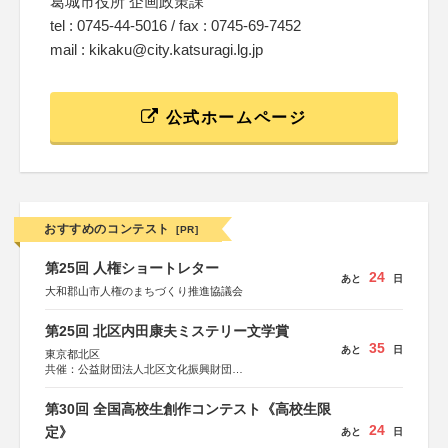
葛城市役所 企画政策課
tel : 0745-44-5016 / fax : 0745-69-7452
mail : kikaku@city.katsuragi.lg.jp
公式ホームページ
おすすめのコンテスト
[PR]
第25回 人権ショートレター
24
あと
日
大和郡山市人権のまちづくり推進協議会
第25回 北区内田康夫ミステリー文学賞
35
あと
日
東京都北区
共催：公益財団法人北区文化振興財団
協力：一般財団法人内田康夫財団
協賛：株式会社実業之日本社
第30回 全国高校生創作コンテスト《高校生限
24
定》
あと
日