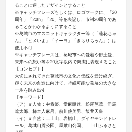
ることに適したデザインとすること
※キャッチフレーズもしくは、ロゴマークに、「20
周年」「20th」「20」等を表記し、市制20周年であ
ることがわかるようにすること
※葛城市のマスコットキャラクター等（「蓮花ちゃ
ん」「ヒメいよ」「イーヨ」「きらりちゃん」）は
使用不可
※キャッチフレーズは、葛城市への愛着や郷土愛、
未来への想い等を20文字以内で簡潔に表現すること
【コンセプト】
大切にされてきた葛城市の文化と伝統を受け継ぎ、
輝く未来の創造に向けて、持続可能な発展の大きな
一歩を踏み出す
【キーワード】
（ア）＃人物：中将姫、當麻蹶速、松尾芭蕉、司馬
遼太郎、柿本人麻呂、前川佐美男、飯豊天皇
（イ）＃自然：二上山、岩橋山、ダイヤモンドトレ
ール、葛城山麓公園、屋敷山公園、二上山ふるさと