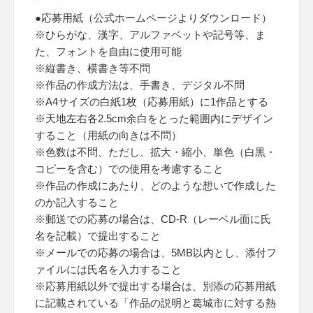
●応募用紙（公式ホームページよりダウンロード）
※ひらがな、漢字、アルファベットや記号等、ま
た、フォントを自由に使用可能
※縦書き、横書き等不問
※作品の作成方法は、手書き、デジタル不問
※A4サイズの白紙1枚（応募用紙）に1作品とする
※天地左右各2.5cm余白をとった範囲内にデザイン
すること（用紙の向きは不問）
※色数は不問、ただし、拡大・縮小、単色（白黒・
コピーを含む）での使用を考慮すること
※作品の作成にあたり、どのような想いで作成した
のか記入すること
※郵送での応募の場合は、CD-R（レーベル面に氏
名を記載）で提出すること
※メールでの応募の場合は、5MB以内とし、添付フ
ァイルには氏名を入力すること
※応募用紙以外で提出する場合は、別添の応募用紙
に記載されている「作品の説明と葛城市に対する熱