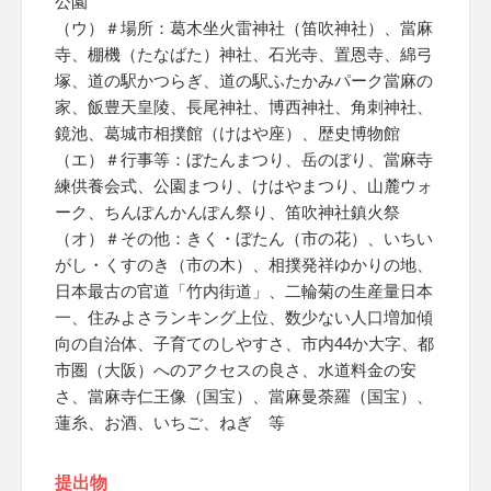
公園
（ウ）＃場所：葛木坐火雷神社（笛吹神社）、當麻
寺、棚機（たなばた）神社、石光寺、置恩寺、綿弓
塚、道の駅かつらぎ、道の駅ふたかみパーク當麻の
家、飯豊天皇陵、長尾神社、博西神社、角刺神社、
鏡池、葛城市相撲館（けはや座）、歴史博物館
（エ）＃行事等：ぼたんまつり、岳のぼり、當麻寺
練供養会式、公園まつり、けはやまつり、山麓ウォ
ーク、ちんぽんかんぽん祭り、笛吹神社鎮火祭
（オ）＃その他：きく・ぼたん（市の花）、いちい
がし・くすのき（市の木）、相撲発祥ゆかりの地、
日本最古の官道「竹内街道」、二輪菊の生産量日本
一、住みよさランキング上位、数少ない人口増加傾
向の自治体、子育てのしやすさ、市内44か大字、都
市圏（大阪）へのアクセスの良さ、水道料金の安
さ、當麻寺仁王像（国宝）、當麻曼荼羅（国宝）、
蓮糸、お酒、いちご、ねぎ 等
提出物