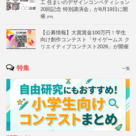
工 住まいのデザインコンペティション
20回記念 特別講演会」が8月19日に開
催
[PR]
【公募情報】大賞賞金100万円！学生
向け創作コンテスト「サイゲームス ク
リエイティブコンテスト2026」が開催
特集
一覧