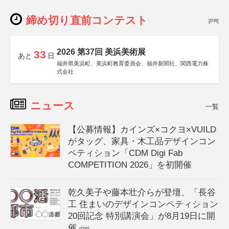
締め切り直前コンテスト
[PR]
2026 第37回 美浜美術展
33
あと
日
福井県美浜町、美浜町教育委員会、福井新聞社、関西電力株
式会社
ニュース
一覧
【公募情報】カインズ×コクヨ×VUILD
がタッグ、家具・木工品デザインコン
ペティション「CDM Digi Fab
COMPETITION 2026」を初開催
乾久美子や藤本壮介らが登壇、「長谷
工 住まいのデザインコンペティション
20回記念 特別講演会」が8月19日に開
催
[PR]