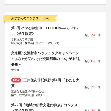
おすすめのコンテスト
[PR]
第3回 ハマる学生COLLECTION―ハルコレ
―《学生限定》
54
あと
日
学校法人岩崎学園
特別協賛：株式会社ウィゴー（WEGO）
文京区×交流都市ハッシュタグキャンペーン
～あなたがみつけた交流都市の“つながる”を
128
あと
日
募集～
文京区
三井住友信託銀行 第4回 「わたし大
NEW
賞」
56
あと
日
三井住友信託銀行株式会社
協力：株式会社朝日新聞社
後援：日本郵便株式会社
第22回「地域の伝承文化に学ぶ」コンテスト
28
《高校生限定》
あと
日