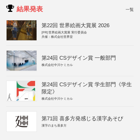
結果発表
一覧
第22回 世界絵画大賞展 2026
[PR]
世界絵画大賞展 実行委員会
共催：株式会社世界堂
第24回 CSデザイン賞 一般部門
株式会社中川ケミカル
第24回 CSデザイン賞 学生部門《学生
限定》
株式会社中川ケミカル
第71回 喜多方発感じる漢字あそび
漢字のまち喜多方