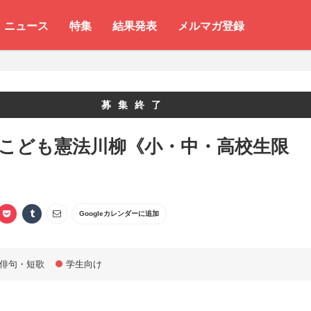
ニュース
特集
結果発表
メルマガ登録
募集終了
 こども憲法川柳《小・中・高校生限
Googleカレンダーに追加
俳句・短歌
学生向け