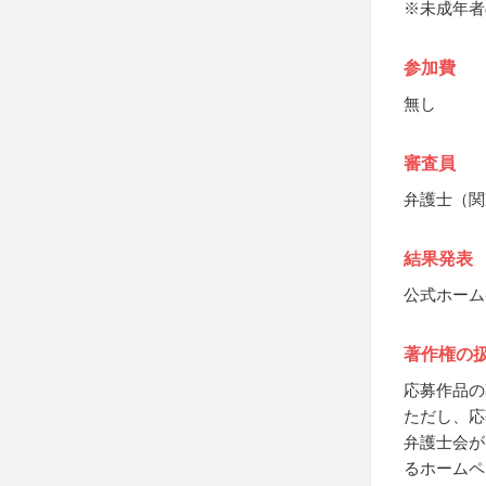
※未成年者
参加費
無し
審査員
弁護士（関
結果発表
公式ホーム
著作権の
応募作品の
ただし、応
弁護士会が
るホームペ