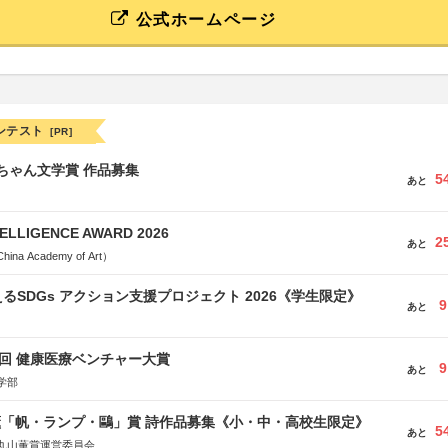
公式ホームページ
ンテスト
[PR]
っちゃん文学賞 作品募集
5
あと
TELLIGENCE AWARD 2026
2
あと
a Academy of Art）
るSDGs アクション支援プロジェクト 2026《学生限定》
9
あと
1回 健康医療ベンチャー大賞
9
あと
学部
薫「帆・ランプ・鷗」賞 詩作品募集《小・中・高校生限定》
5
あと
丸山薫賞運営委員会