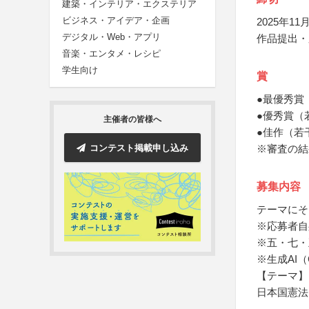
建築・インテリア・エクステリア
ビジネス・アイデア・企画
2025年11月
デジタル・Web・アプリ
作品提出・
音楽・エンタメ・レシピ
学生向け
賞
●最優秀賞
●優秀賞（
主催者の皆様へ
●佳作（若
コンテスト掲載申し込み
※審査の結
募集内容
テーマにそ
※応募者自
※五・七・
※生成AI（
【テーマ】
日本国憲法