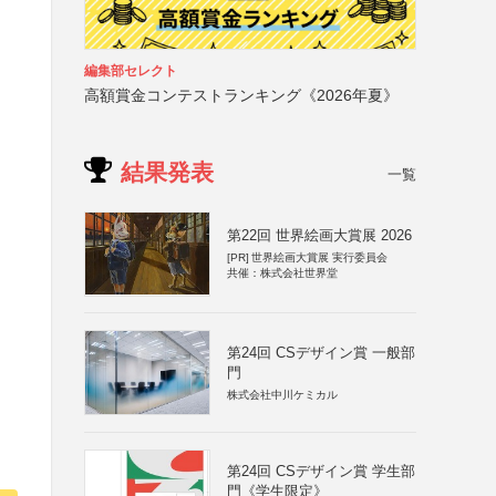
編集部セレクト
高額賞金コンテストランキング《2026年夏》
結果発表
一覧
第22回 世界絵画大賞展 2026
[PR]
世界絵画大賞展 実行委員会
共催：株式会社世界堂
第24回 CSデザイン賞 一般部
門
株式会社中川ケミカル
第24回 CSデザイン賞 学生部
門《学生限定》