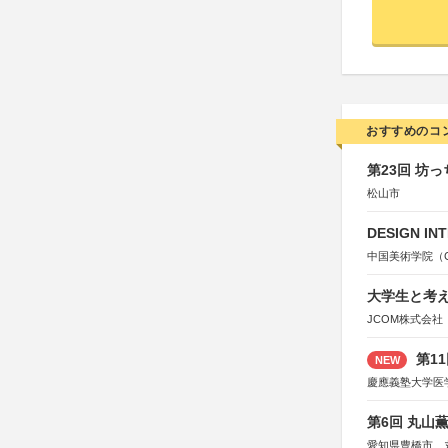
おすすめのコ
第23回 坊
松山市
DESIGN IN
中国美術学院（Chin
大学生と考え
JCOM株式会社
第1
NEW
慶應義塾大学医
第6回 丸山
愛知県豊橋市、