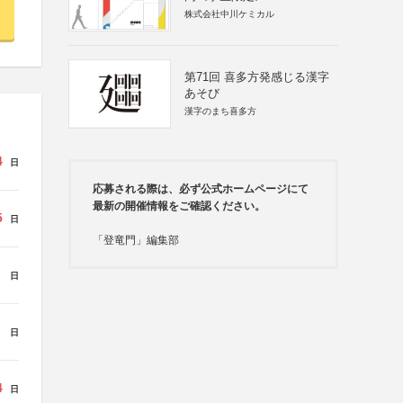
株式会社中川ケミカル
第71回 喜多方発感じる漢字
あそび
漢字のまち喜多方
4
日
応募される際は、必ず公式ホームページにて
最新の開催情報をご確認ください。
5
日
「登竜門」編集部
日
日
4
日