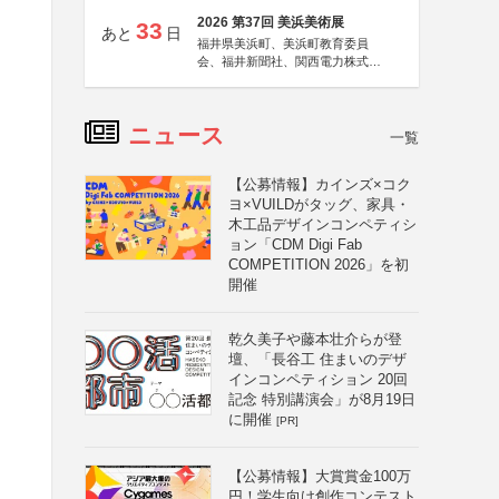
2026 第37回 美浜美術展
33
あと
日
福井県美浜町、美浜町教育委員
会、福井新聞社、関西電力株式会
社
ニュース
一覧
【公募情報】カインズ×コク
ヨ×VUILDがタッグ、家具・
木工品デザインコンペティシ
ョン「CDM Digi Fab
COMPETITION 2026」を初
開催
乾久美子や藤本壮介らが登
壇、「長谷工 住まいのデザ
インコンペティション 20回
記念 特別講演会」が8月19日
に開催
[PR]
【公募情報】大賞賞金100万
円！学生向け創作コンテスト