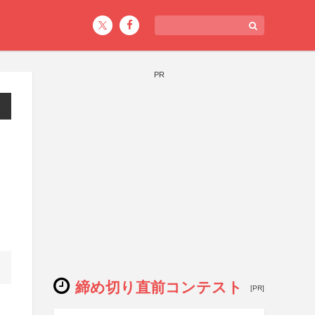
PR
締め切り直前コンテスト
[PR]