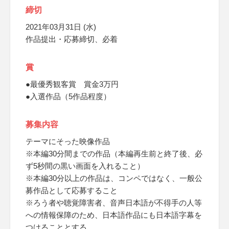
締切
2021年03月31日 (水)
作品提出・応募締切、必着
賞
●最優秀観客賞 賞金3万円
●入選作品（5作品程度）
募集内容
テーマにそった映像作品
※本編30分間までの作品（本編再生前と終了後、必
ず5秒間の黒い画面を入れること）
※本編30分以上の作品は、コンペではなく、一般公
募作品として応募すること
※ろう者や聴覚障害者、音声日本語が不得手の人等
への情報保障のため、日本語作品にも日本語字幕を
つけることとする