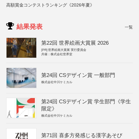
高額賞金コンテストランキング《2026年夏》
結果発表
一覧
第22回 世界絵画大賞展 2026
[PR]
世界絵画大賞展 実行委員会
共催：株式会社世界堂
第24回 CSデザイン賞 一般部門
株式会社中川ケミカル
第24回 CSデザイン賞 学生部門《学生
限定》
株式会社中川ケミカル
第71回 喜多方発感じる漢字あそび