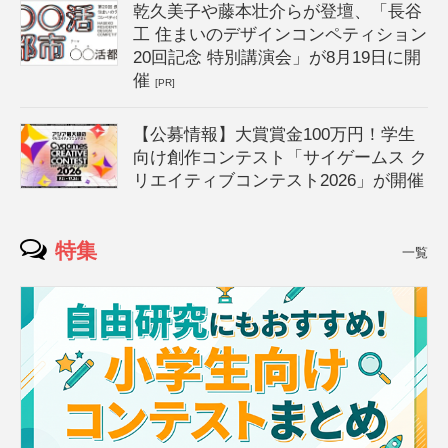
乾久美子や藤本壮介らが登壇、「長谷
工 住まいのデザインコンペティション
20回記念 特別講演会」が8月19日に開
催
[PR]
【公募情報】大賞賞金100万円！学生
向け創作コンテスト「サイゲームス ク
リエイティブコンテスト2026」が開催
特集
一覧