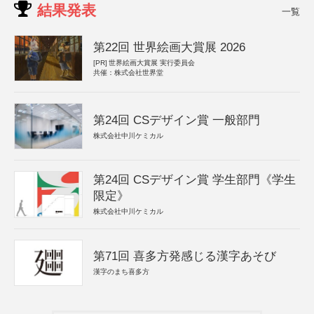
結果発表
一覧
第22回 世界絵画大賞展 2026
[PR]
世界絵画大賞展 実行委員会
共催：株式会社世界堂
第24回 CSデザイン賞 一般部門
株式会社中川ケミカル
第24回 CSデザイン賞 学生部門《学生
限定》
株式会社中川ケミカル
第71回 喜多方発感じる漢字あそび
漢字のまち喜多方