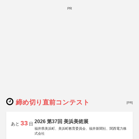
PR
締め切り直前コンテスト
[PR]
2026 第37回 美浜美術展
33
あと
日
福井県美浜町、美浜町教育委員会、福井新聞社、関西電力株
式会社