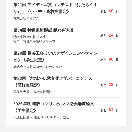
第21回 アイデム写真コンテスト「はたらくす
40
がた」《小・中・高校生限定》
あと
日
株式会社アイデム
第34回 特種東海製紙 紙わざ大賞
24
あと
日
特種東海製紙株式会社
協力：特種東海製紙グループ
特別協賛：静岡県長泉町
第20回 長谷工住まいのデザインコンペティシ
90
ョン《学生限定》
あと
日
株式会社長谷工コーポレーション
第22回「地域の伝承文化に学ぶ」コンテスト
28
《高校生限定》
あと
日
國學院大學、高校生新聞社
2026年度 建設コンサルタンツ協会懸賞論文
54
《学生限定》
あと
日
一般社団法人 建設コンサルタンツ協会