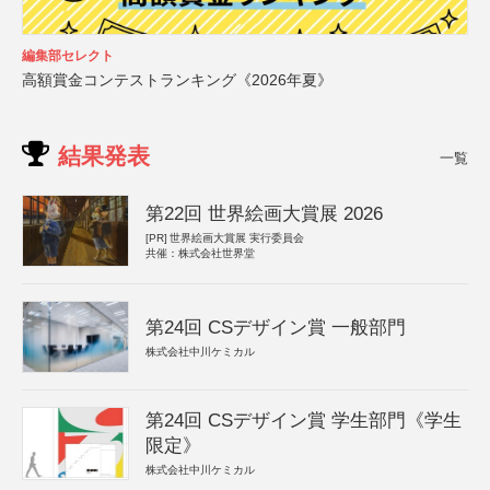
編集部セレクト
高額賞金コンテストランキング《2026年夏》
結果発表
一覧
第22回 世界絵画大賞展 2026
[PR]
世界絵画大賞展 実行委員会
共催：株式会社世界堂
第24回 CSデザイン賞 一般部門
株式会社中川ケミカル
第24回 CSデザイン賞 学生部門《学生
限定》
株式会社中川ケミカル