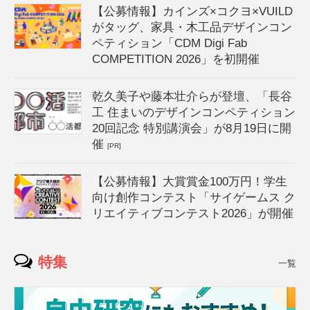
【公募情報】カインズ×コクヨ×VUILD
がタッグ、家具・木工品デザインコン
ペティション「CDM Digi Fab
COMPETITION 2026」を初開催
乾久美子や藤本壮介らが登壇、「長谷
工 住まいのデザインコンペティション
20回記念 特別講演会」が8月19日に開
催
[PR]
【公募情報】大賞賞金100万円！学生
向け創作コンテスト「サイゲームス ク
リエイティブコンテスト2026」が開催
特集
一覧