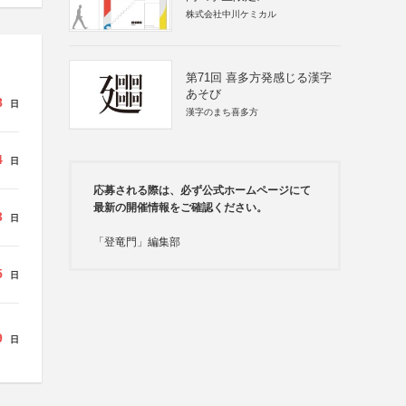
株式会社中川ケミカル
第71回 喜多方発感じる漢字
あそび
8
日
漢字のまち喜多方
4
日
応募される際は、必ず公式ホームページにて
最新の開催情報をご確認ください。
3
日
「登竜門」編集部
5
日
9
日