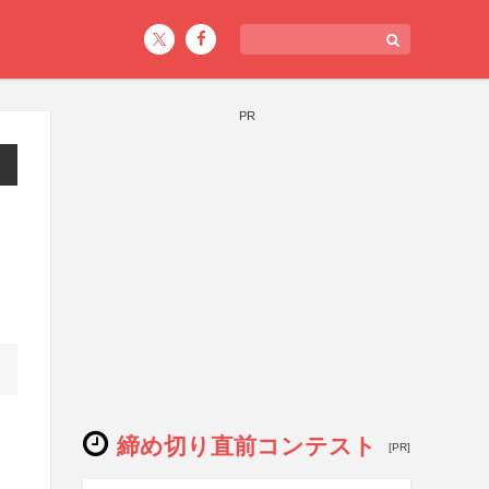
PR
締め切り直前コンテスト
[PR]