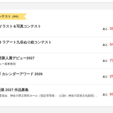
ンテスト
[PR]
修イラスト＆写真コンテスト
3
あと
ルトラアート九谷ぬり絵コンテスト
5
あと
術新人賞デビュー2027
7
あと
ュー展事務局
 カレンダーアワード 2026
2
あと
 2027 作品募集
6
あと
委員会、神奈川県立県民ホール（指定管理者：（公財）神奈川芸術文化財団）、