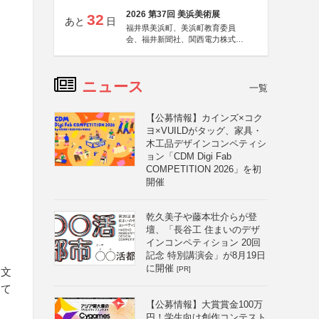
2026 第37回 美浜美術展
32
あと
日
福井県美浜町、美浜町教育委員
会、福井新聞社、関西電力株式会
社
ニュース
一覧
【公募情報】カインズ×コク
ヨ×VUILDがタッグ、家具・
木工品デザインコンペティシ
ョン「CDM Digi Fab
COMPETITION 2026」を初
開催
乾久美子や藤本壮介らが登
壇、「長谷工 住まいのデザ
インコンペティション 20回
記念 特別講演会」が8月19日
に開催
[PR]
、文
して
【公募情報】大賞賞金100万
円！学生向け創作コンテスト