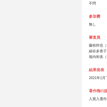
不問
参加費
無し
審査員
藤枝幹也（
細谷多香子
堀内和美（
結果発表
2021年
著作権の
入賞入選作