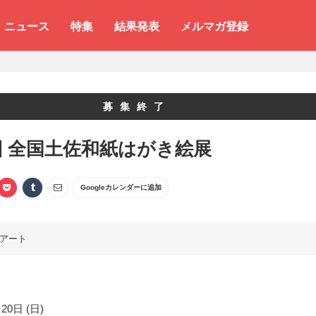
ニュース
特集
結果発表
メルマガ登録
募集終了
回 全国土佐和紙はがき絵展
Googleカレンダーに追加
アート
20日 (日)