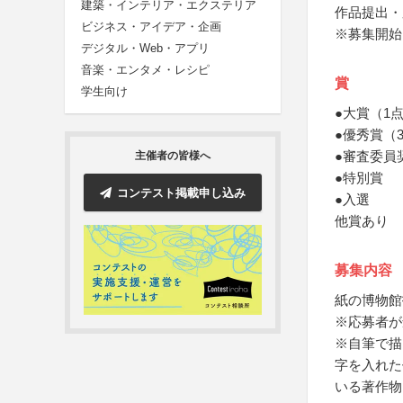
建築・インテリア・エクステリア
作品提出・
ビジネス・アイデア・企画
※募集開始日
デジタル・Web・アプリ
音楽・エンタメ・レシピ
賞
学生向け
●大賞（1
●優秀賞（
●審査委員
主催者の皆様へ
●特別賞
コンテスト掲載申し込み
●入選
他賞あり
募集内容
紙の博物館
※応募者が
※自筆で描
字を入れた
いる著作物