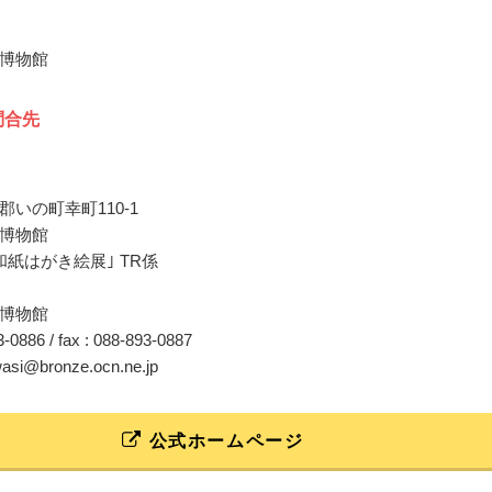
博物館
問合先
いの町幸町110-1
博物館
和紙はがき絵展｣ TR係
博物館
93-0886 / fax : 088-893-0887
wasi@bronze.ocn.ne.jp
公式ホームページ