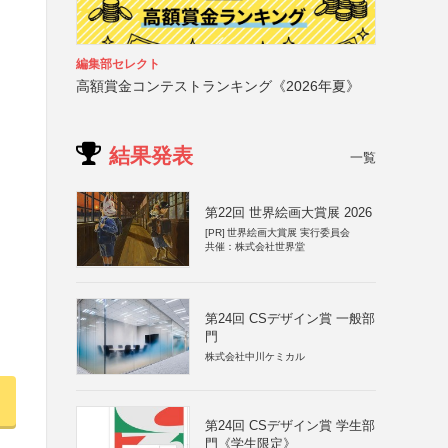
編集部セレクト
高額賞金コンテストランキング《2026年夏》
結果発表
一覧
第22回 世界絵画大賞展 2026
[PR]
世界絵画大賞展 実行委員会
共催：株式会社世界堂
第24回 CSデザイン賞 一般部
門
株式会社中川ケミカル
第24回 CSデザイン賞 学生部
門《学生限定》