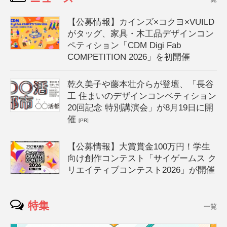
【公募情報】カインズ×コクヨ×VUILD
がタッグ、家具・木工品デザインコン
ペティション「CDM Digi Fab
COMPETITION 2026」を初開催
乾久美子や藤本壮介らが登壇、「長谷
工 住まいのデザインコンペティション
20回記念 特別講演会」が8月19日に開
催
[PR]
【公募情報】大賞賞金100万円！学生
向け創作コンテスト「サイゲームス ク
リエイティブコンテスト2026」が開催
特集
一覧