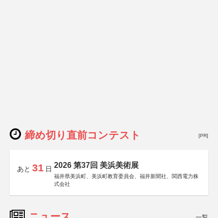
締め切り直前コンテスト
[PR]
2026 第37回 美浜美術展
31
あと
日
福井県美浜町、美浜町教育委員会、福井新聞社、関西電力株
式会社
ニュース
一覧