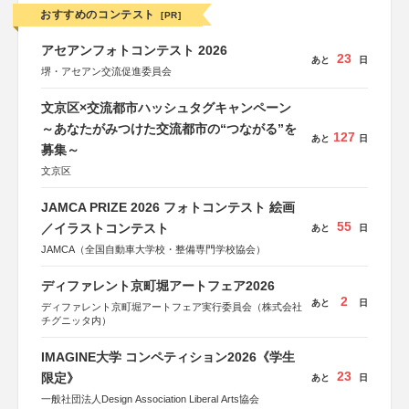
おすすめのコンテスト
[PR]
アセアンフォトコンテスト 2026
23
あと
日
堺・アセアン交流促進委員会
文京区×交流都市ハッシュタグキャンペーン
～あなたがみつけた交流都市の“つながる”を
127
あと
日
募集～
文京区
JAMCA PRIZE 2026 フォトコンテスト 絵画
55
／イラストコンテスト
あと
日
JAMCA（全国自動車大学校・整備専門学校協会）
ディファレント京町堀アートフェア2026
2
あと
日
ディファレント京町堀アートフェア実行委員会（株式会社
チグニッタ内）
IMAGINE大学 コンペティション2026《学生
23
限定》
あと
日
一般社団法人Design Association Liberal Arts協会