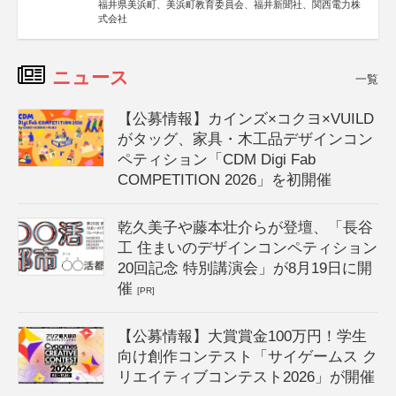
福井県美浜町、美浜町教育委員会、福井新聞社、関西電力株
式会社
ニュース
一覧
【公募情報】カインズ×コクヨ×VUILD
がタッグ、家具・木工品デザインコン
ペティション「CDM Digi Fab
COMPETITION 2026」を初開催
乾久美子や藤本壮介らが登壇、「長谷
工 住まいのデザインコンペティション
20回記念 特別講演会」が8月19日に開
催
[PR]
【公募情報】大賞賞金100万円！学生
向け創作コンテスト「サイゲームス ク
リエイティブコンテスト2026」が開催