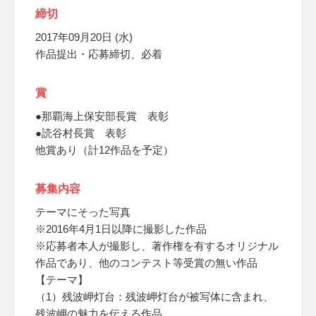
締切
2017年09月20日 (水)
作品提出・応募締切、必着
賞
●那覇海上保安部長賞 表彰
●読谷村長賞 表彰
他賞あり（計12作品を予定）
募集内容
テーマにそった写真
※2016年4月1日以降に撮影した作品
※応募者本人が撮影し、著作権を有するオリジナル
作品であり、他のコンテスト等受賞の無い作品
【テーマ】
（1）残波岬灯台：残波岬灯台が被写体に含まれ、
残波岬の魅力を伝える作品