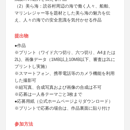
（2）美ら海：読谷村周辺の海で働く人々、船舶、
マリンレジャー等を題材とした美ら海の魅力を伝
え、人々の海での安全意識を気付かせる作品
提出物
●作品
※プリント（ワイド六つ切り、六つ切り、A4または
2L)、画像データ（1MB以上10MB以下、審査は2Lに
プリントし実施）
※スマートフォン、携帯電話等のカメラ機能を利用
した撮影可
※組写真、合成写真および画像の合成は不可
※応募は一人各テーマごと3枚まで
●応募用紙（公式ホームページよりダウンロード）
※プリントで応募の場合は、作品裏面に貼り付け
参加方法