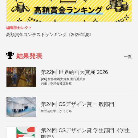
編集部セレクト
高額賞金コンテストランキング《2026年夏》
結果発表
一覧
第22回 世界絵画大賞展 2026
[PR]
世界絵画大賞展 実行委員会
共催：株式会社世界堂
第24回 CSデザイン賞 一般部門
株式会社中川ケミカル
第24回 CSデザイン賞 学生部門《学生
限定》