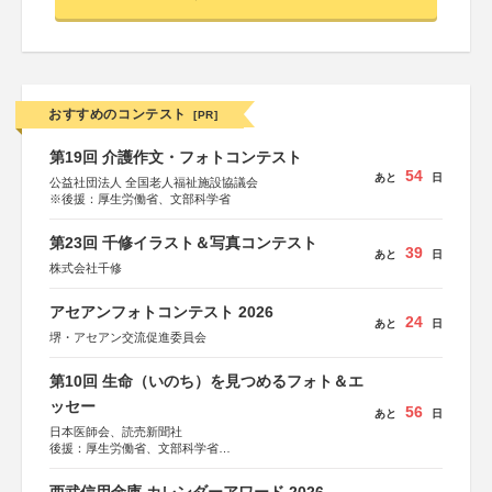
おすすめのコンテスト
[PR]
第19回 介護作文・フォトコンテスト
54
あと
日
公益社団法人 全国老人福祉施設協議会
※後援：厚生労働省、文部科学省
第23回 千修イラスト＆写真コンテスト
39
あと
日
株式会社千修
アセアンフォトコンテスト 2026
24
あと
日
堺・アセアン交流促進委員会
第10回 生命（いのち）を見つめるフォト＆エ
ッセー
56
あと
日
日本医師会、読売新聞社
後援：厚生労働省、文部科学省
協賛：東京海上日動火災保険株式会社、東京海上日動あん
しん生命保険株式会社