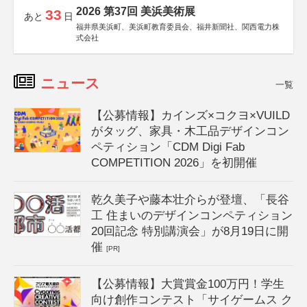
2026 第37回 美浜美術展
33
あと
日
福井県美浜町、美浜町教育委員会、福井新聞社、関西電力株
式会社
ニュース
一覧
【公募情報】カインズ×コクヨ×VUILD
がタッグ、家具・木工品デザインコン
ペティション「CDM Digi Fab
COMPETITION 2026」を初開催
乾久美子や藤本壮介らが登壇、「長谷
工 住まいのデザインコンペティション
20回記念 特別講演会」が8月19日に開
催
[PR]
【公募情報】大賞賞金100万円！学生
向け創作コンテスト「サイゲームス ク