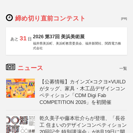
締め切り直前コンテスト
[PR]
2026 第37回 美浜美術展
31
あと
日
福井県美浜町、美浜町教育委員会、福井新聞社、関西電力株
式会社
ニュース
一覧
【公募情報】カインズ×コクヨ×VUILD
がタッグ、家具・木工品デザインコン
ペティション「CDM Digi Fab
COMPETITION 2026」を初開催
乾久美子や藤本壮介らが登壇、「長谷
工 住まいのデザインコンペティション
20回記念 特別講演会」が8月19日に開