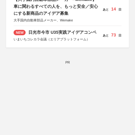
車に関わるすべての人を、もっと安全／安心
14
あと
日
にする新商品のアイデア募集
大手国内自動車部品メーカー、Wemake
日光市今市 U35実践アイデアコンペ
NEW
73
あと
日
いまいちコレカラ会議（エリアプラットフォーム）
PR