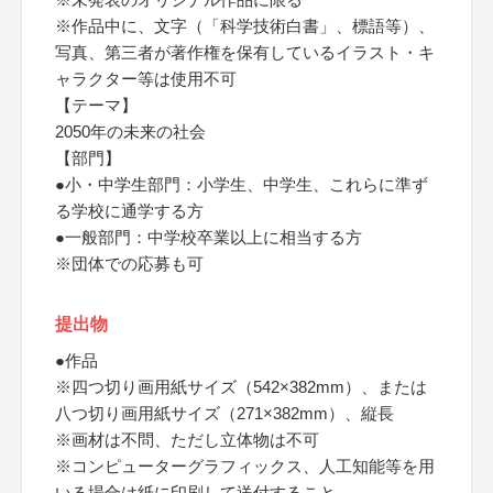
※作品中に、文字（「科学技術白書」、標語等）、
写真、第三者が著作権を保有しているイラスト・キ
ャラクター等は使用不可
【テーマ】
2050年の未来の社会
【部門】
●小・中学生部門：小学生、中学生、これらに準ず
る学校に通学する方
●一般部門：中学校卒業以上に相当する方
※団体での応募も可
提出物
●作品
※四つ切り画用紙サイズ（542×382mm）、または
八つ切り画用紙サイズ（271×382mm）、縦長
※画材は不問、ただし立体物は不可
※コンピューターグラフィックス、人工知能等を用
いる場合は紙に印刷して送付すること