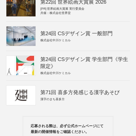
第22回 世界絵画大賞展 2026
[PR]
世界絵画大賞展 実行委員会
共催：株式会社世界堂
第24回 CSデザイン賞 一般部門
株式会社中川ケミカル
第24回 CSデザイン賞 学生部門《学生
限定》
株式会社中川ケミカル
第71回 喜多方発感じる漢字あそび
漢字のまち喜多方
応募される際は、必ず公式ホームページにて
最新の開催情報をご確認ください。