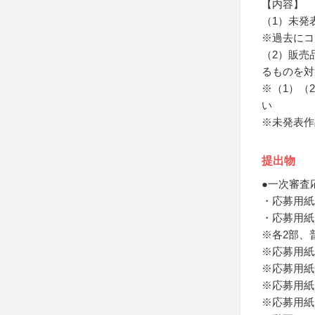
【内容】
（1）未発
※過去にコ
（2）販売
るものを対
※（1）（
い
※未発表作
提出物
●一次審査
・応募用紙
・応募用紙
※各2部、
※応募用紙
※応募用紙
※応募用紙
※応募用紙