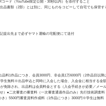
Rコード（YouTube限定公開・30秒以内）を添付すること
出品書類（2部）とは別に、同じものをコピーして自宅でも保管す
記提出先まで必ずヤマト運輸の宅配便にて送付
出品料1作品につき、会員3000円、非会員1万6000円（2作品目以降
）、学生無料※出品申込と同時に入会した場合、入会金に相当する金
円）が免除され、出品料は会員料金とする（入会手続きが必要／メー
せ）●二次審査の審査料（一次審査通過作品のみ）先行技術調査料
つき）5500円審査資料作成料（1作品につき）3000円※学生は無料