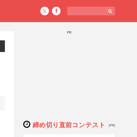
PR
締め切り直前コンテスト
[PR]