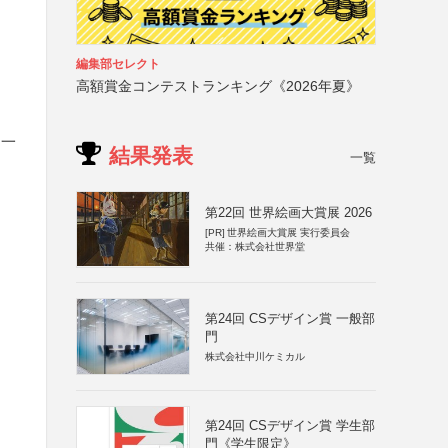
編集部セレクト
高額賞金コンテストランキング《2026年夏》
は一
結果発表
一覧
第22回 世界絵画大賞展 2026
[PR]
世界絵画大賞展 実行委員会
共催：株式会社世界堂
第24回 CSデザイン賞 一般部
門
株式会社中川ケミカル
第24回 CSデザイン賞 学生部
門《学生限定》