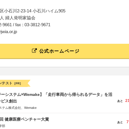
小石川2-23-14 小石川ハイム905
人 婦人発明家協会
12-9661 / fax : 03-3812-9671
jwia.or.jp
公式ホームページ
ンテスト
[PR]
ーシステム×Wemake】「走行車両から得られるデータ」を活
2
ービス創出
あと
テム株式会社、Wemake
1回 健康医療ベンチャー大賞
7
あと
学部