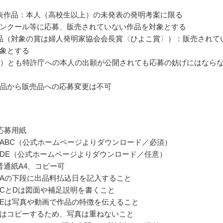
表作品：本人（高校生以上）の未発表の発明考案に限る
ンクール等に応募、販売されていない作品を対象とする
品（対象の賞は婦人発明家協会会長賞〈ひよこ賞〉）：販売されて
象とする
2）とも特許庁への本人の出願が公開されても応募の妨げにはなら
品から販売品への応募変更は不可
応募用紙
ABC（公式ホームページよりダウンロード／必須）
DE（公式ホームページよりダウンロード／任意）
普通紙A4、コピー可
Aの下段に出品料払込日を記入すること
CとDは図面や補足説明を書くこと
Eは写真や動画で作品の特徴を伝えること
はコピーするため、写真は重ねないこと