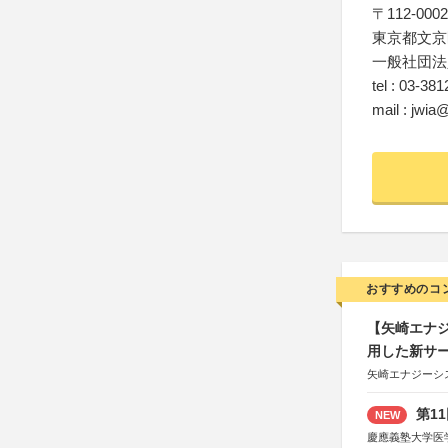
〒112-0002
東京都文京区
一般社団法
tel : 03-38
mail : jwia@
おすすめのコ
【矢崎エナジ
用した新サ
矢崎エナジーシス
第1
NEW
慶應義塾大学医