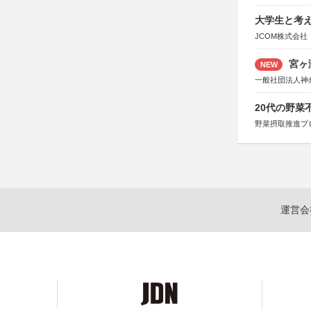
大学生と考え
JCOM株式会社
宮ヶ
NEW
一般社団法人神
20代の野
野菜摂取推進プ
運営会