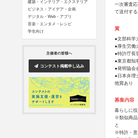
建築・インテリア・エクステリア
一次審査応
ビジネス・アイデア・企画
て送付する
デジタル・Web・アプリ
音楽・エンタメ・レシピ
賞
学生向け
●文部科学
●厚生労働
●特許庁長
主催者の皆様へ
●東京都知
コンテスト掲載申し込み
●発明協会
●日本弁理
他賞あり
募集内容
暮らしに役
※類似商品
と
※特許・意