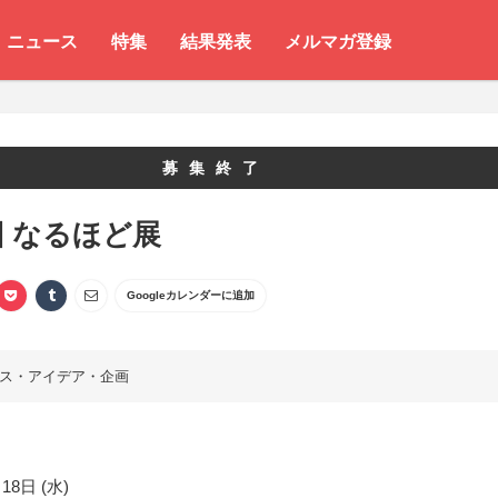
ニュース
特集
結果発表
メルマガ登録
募集終了
回 なるほど展
Googleカレンダーに追加
ス・アイデア・企画
18日 (水)