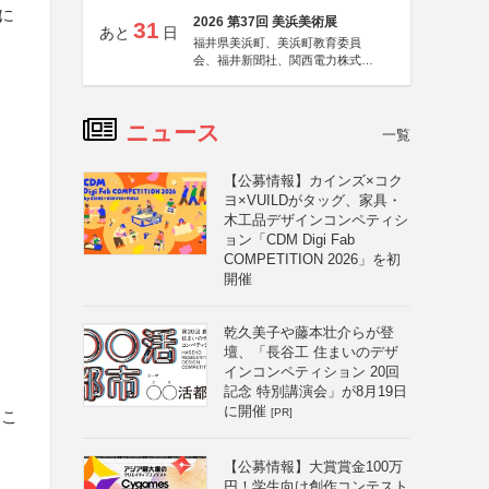
に
2026 第37回 美浜美術展
31
あと
日
福井県美浜町、美浜町教育委員
会、福井新聞社、関西電力株式会
社
ニュース
一覧
【公募情報】カインズ×コク
ヨ×VUILDがタッグ、家具・
木工品デザインコンペティシ
ョン「CDM Digi Fab
COMPETITION 2026」を初
開催
乾久美子や藤本壮介らが登
壇、「長谷工 住まいのデザ
インコンペティション 20回
記念 特別講演会」が8月19日
に開催
[PR]
るこ
【公募情報】大賞賞金100万
円！学生向け創作コンテスト