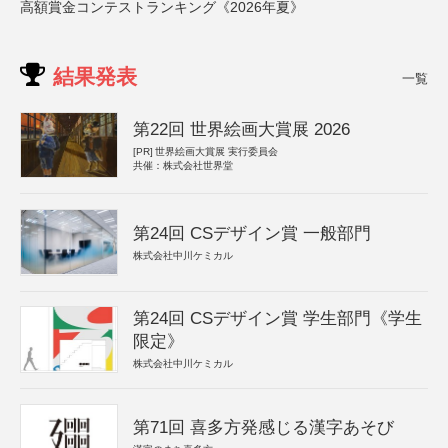
高額賞金コンテストランキング《2026年夏》
結果発表
一覧
第22回 世界絵画大賞展 2026
[PR]
世界絵画大賞展 実行委員会
共催：株式会社世界堂
第24回 CSデザイン賞 一般部門
株式会社中川ケミカル
第24回 CSデザイン賞 学生部門《学生
限定》
株式会社中川ケミカル
第71回 喜多方発感じる漢字あそび