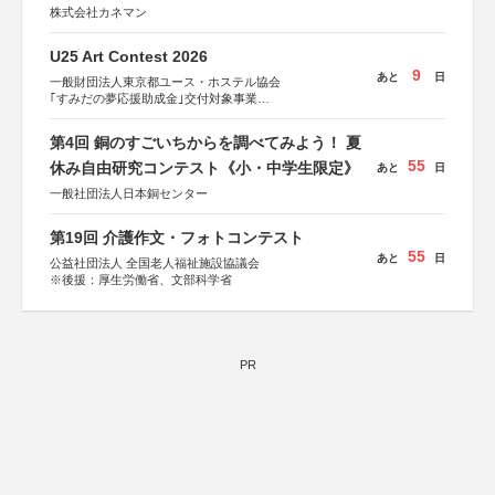
株式会社カネマン
U25 Art Contest 2026
9
あと
日
一般財団法人東京都ユース・ホステル協会
｢すみだの夢応援助成金｣交付対象事業
すみだ五彩の芸術祭 連携企画
第4回 銅のすごいちからを調べてみよう！ 夏
55
休み自由研究コンテスト《小・中学生限定》
あと
日
一般社団法人日本銅センター
第19回 介護作文・フォトコンテスト
55
あと
日
公益社団法人 全国老人福祉施設協議会
※後援：厚生労働省、文部科学省
PR