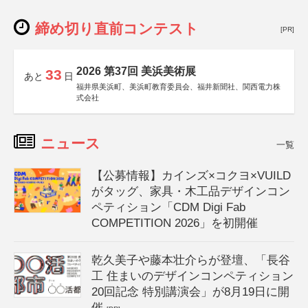
締め切り直前コンテスト
[PR]
2026 第37回 美浜美術展
33
あと
日
福井県美浜町、美浜町教育委員会、福井新聞社、関西電力株
式会社
ニュース
一覧
【公募情報】カインズ×コクヨ×VUILD
がタッグ、家具・木工品デザインコン
ペティション「CDM Digi Fab
COMPETITION 2026」を初開催
乾久美子や藤本壮介らが登壇、「長谷
工 住まいのデザインコンペティション
20回記念 特別講演会」が8月19日に開
催