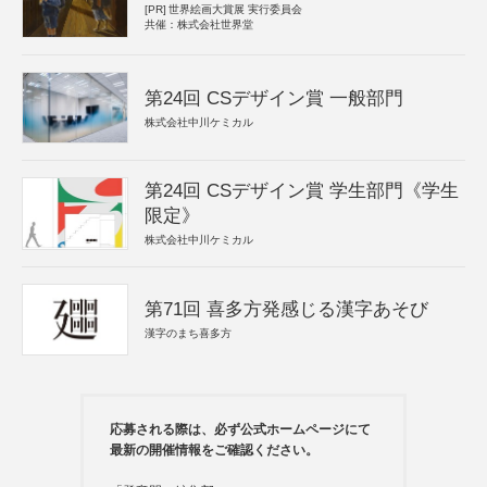
[PR]
世界絵画大賞展 実行委員会
共催：株式会社世界堂
第24回 CSデザイン賞 一般部門
株式会社中川ケミカル
第24回 CSデザイン賞 学生部門《学生
限定》
株式会社中川ケミカル
第71回 喜多方発感じる漢字あそび
漢字のまち喜多方
応募される際は、必ず公式ホームページにて
最新の開催情報をご確認ください。