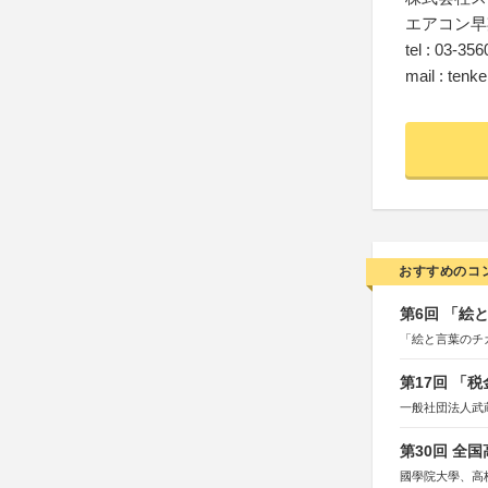
エアコン早
tel : 03-35
mail : tenk
おすすめのコ
第6回 「絵
「絵と言葉のチ
第17回 「
一般社団法人武
第30回 全
國學院大學、高