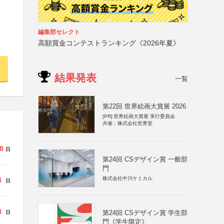
編集部セレクト
高額賞金コンテストランキング《2026年夏》
結果発表
一覧
第22回 世界絵画大賞展 2026
[PR]
世界絵画大賞展 実行委員会
共催：株式会社世界堂
8
日
第24回 CSデザイン賞 一般部
門
株式会社中川ケミカル
4
日
8
第24回 CSデザイン賞 学生部
日
門《学生限定》