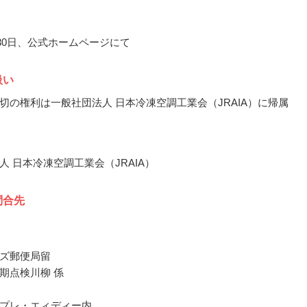
月30日、公式ホームページにて
扱い
切の権利は一般社団法人 日本冷凍空調工業会（JRAIA）に帰属
人 日本冷凍空調工業会（JRAIA）
問合先
ズ郵便局留
期点検川柳 係
プレ・エィディー内