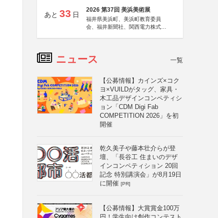
2026 第37回 美浜美術展
33
あと
日
福井県美浜町、美浜町教育委員
会、福井新聞社、関西電力株式会
社
ニュース
一覧
【公募情報】カインズ×コク
ヨ×VUILDがタッグ、家具・
木工品デザインコンペティシ
ョン「CDM Digi Fab
COMPETITION 2026」を初
開催
乾久美子や藤本壮介らが登
壇、「長谷工 住まいのデザ
インコンペティション 20回
記念 特別講演会」が8月19日
に開催
[PR]
【公募情報】大賞賞金100万
円！学生向け創作コンテスト