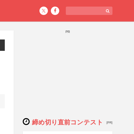
PR
締め切り直前コンテスト
[PR]