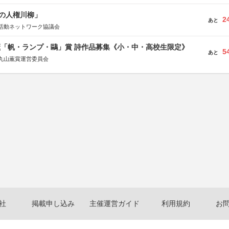
の人権川柳」
2
あと
活動ネットワーク協議会
薫「帆・ランプ・鷗」賞 詩作品募集《小・中・高校生限定》
5
あと
丸山薫賞運営委員会
社
掲載申し込み
主催運営ガイド
利用規約
お