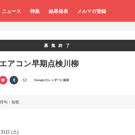
ニュース
特集
結果発表
メルマガ登録
募集終了
 エアコン早期点検川柳
Googleカレンダーに追加
俳句・短歌
31日 (土)