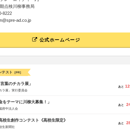
期点検川柳事務局
60-8222
en@spre-ad.co.jp
公式ホームページ
ンテスト
[PR]
と言葉のチカラ展」
12
あと
カラ展」実行委員会
税金をテーマに川柳大募集！」
2
あと
蔵府中法人会
国高校生創作コンテスト《高校生限定》
2
あと
校生新聞社