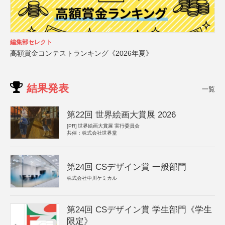
編集部セレクト
高額賞金コンテストランキング《2026年夏》
結果発表
一覧
第22回 世界絵画大賞展 2026
[PR]
世界絵画大賞展 実行委員会
共催：株式会社世界堂
第24回 CSデザイン賞 一般部門
株式会社中川ケミカル
第24回 CSデザイン賞 学生部門《学生
限定》