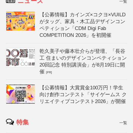
ニュース
一覧
【公募情報】カインズ×コクヨ×VUILD
がタッグ、家具・木工品デザインコン
ペティション「CDM Digi Fab
COMPETITION 2026」を初開催
乾久美子や藤本壮介らが登壇、「長谷
工 住まいのデザインコンペティション
20回記念 特別講演会」が8月19日に開
催
[PR]
【公募情報】大賞賞金100万円！学生
向け創作コンテスト「サイゲームス ク
リエイティブコンテスト2026」が開催
特集
一覧