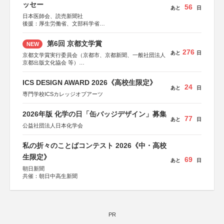
ッセー
56
あと
日
日本医師会、読売新聞社
後援：厚生労働省、文部科学省
協賛：東京海上日動火災保険株式会社、東京海上日動あん
しん生命保険株式会社
第6回 京都文学賞
NEW
276
あと
日
京都文学賞実行委員会（京都市、京都新聞、一般社団法人
京都出版文化協会 等）
協力：京都府書店商業組合、朝日新聞出版、
KADOKAWA、河出書房新社、幻冬舎、講談社、光文社、
ICS DESIGN AWARD 2026《高校生限定》
集英社、小学館、祥伝社、新潮社、淡交社、ちいさいミシ
24
あと
日
マ社、徳間書店、早川書房、PHP研究所、双葉社、文藝春
専門学校ICSカレッジオブアーツ
秋、ポプラ社、毎日新聞出版
2026年版 化学の日「缶バッジデザイン」募集
77
あと
日
公益社団法人日本化学会
私の折々のことばコンテスト 2026《中・高校
生限定》
69
あと
日
朝日新聞
共催：朝日中高生新聞
PR