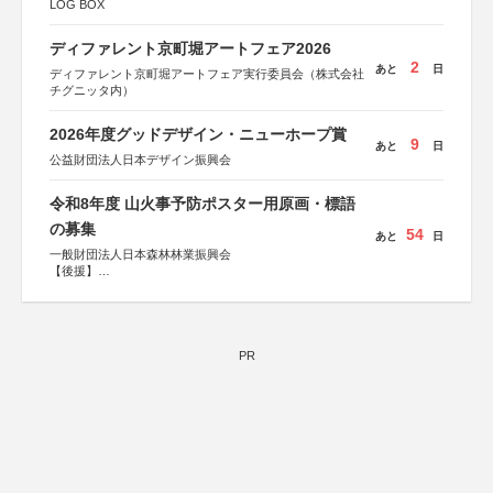
LOG BOX
ディファレント京町堀アートフェア2026
2
あと
日
ディファレント京町堀アートフェア実行委員会（株式会社
チグニッタ内）
2026年度グッドデザイン・ニューホープ賞
9
あと
日
公益財団法人日本デザイン振興会
令和8年度 山火事予防ポスター用原画・標語
の募集
54
あと
日
一般財団法人日本森林林業振興会
【後援】
総務省消防庁、文部科学省、林野庁、全国森林組合連合
会、森林火災対策協会
PR