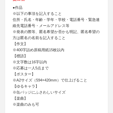
●作品
※以下の事項を記入すること
住所・氏名・年齢・学年・学校・電話番号・緊急連
絡先電話番号・メールアドレス等
※発表の際等、匿名希望か否かも明記、匿名希望の
方は匿名の名前を記入すること
【作文】
※400字詰め原稿用紙15枚以内
【標語】
※文字数は16字以内
※応募は一人5点まで
【ポスター】
※A2サイズ（594×420mm）で仕上げること
【ゆるキャラ】
※缶バッジにふさわしいサイズ
【楽曲】
※楽曲のみも可