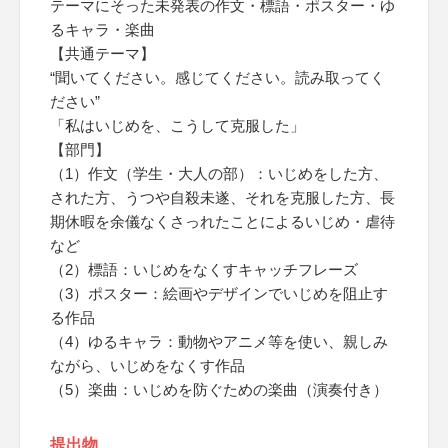
テーマにそった未発表の作文・標語・ポスター・ゆ
るキャラ・楽曲
【共通テーマ】
“聞いてください。感じてください。読み取ってく
ださい”
「私はいじめを、こうして克服した」
【部門】
（1）作文（学生・大人の部）：いじめをした方、
された方、うつや自殺未遂、それを克服した方、長
期休暇を余儀なくさっれたことによるいじめ・虐待
など
（2）標語：いじめをなくすキャッチフレーズ
（3）ポスター：絵画やデザインでいじめを阻止す
る作品
（4）ゆるキャラ：動物やアニメ等を使い、親しみ
ながら、いじめをなくす作品
（5）楽曲：いじめを防ぐための楽曲（演奏付き）
提出物