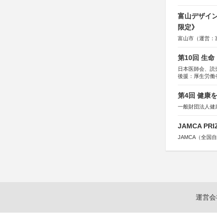
富山デザイン
限定》
富山市（運営：
第10回 生
日本医師会、読
後援：厚生労働
協賛：東京海上
第4回 健康
一般財団法人健
JAMCA P
JAMCA（全
運営会