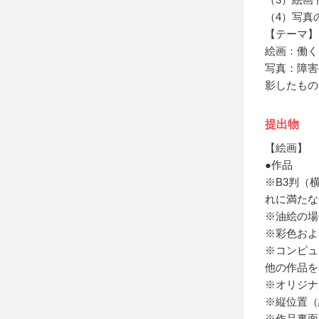
（4）写真
【テーマ】
絵画：働く
写真：障害
影したもの
提出物
【絵画】
●作品
※B3判（横
れに満たな
※油絵の場
※彩色およ
※コンピュ
他の作品を
※オリジナ
※縦位置（
※作品裏面