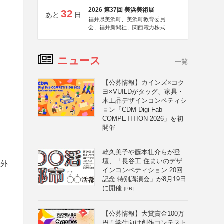
2026 第37回 美浜美術展
32
あと
日
福井県美浜町、美浜町教育委員
会、福井新聞社、関西電力株式会
社
ニュース
一覧
【公募情報】カインズ×コク
ヨ×VUILDがタッグ、家具・
木工品デザインコンペティシ
ョン「CDM Digi Fab
COMPETITION 2026」を初
開催
乾久美子や藤本壮介らが登
壇、「長谷工 住まいのデザ
象外
インコンペティション 20回
記念 特別講演会」が8月19日
に開催
[PR]
【公募情報】大賞賞金100万
円！学生向け創作コンテスト