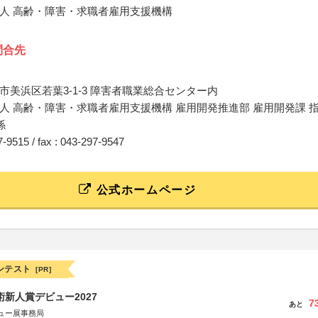
人 高齢・障害・求職者雇用支援機構
問合先
市美浜区若葉3-1-3 障害者職業総合センター内
人 高齢・障害・求職者雇用支援機構 雇用開発推進部 雇用開発課 
係
97-9515 / fax : 043-297-9547
公式ホームページ
ンテスト
[PR]
術新人賞デビュー2027
7
あと
ュー展事務局