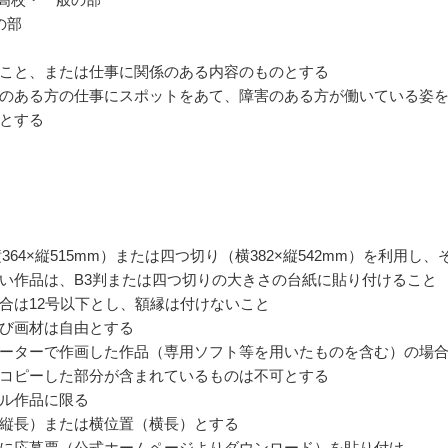
の部
こと、または仕事に関係のある内容のものとする
のある方の仕事にスポットをあて、障害のある方が働いている姿
とする
364×縦515mm）または四つ切り（横382×縦542mm）を利用し、
い作品は、B3判または四つ切りの大きさの台紙に貼り付けること
合は12号以下とし、額縁は付けないこと
び画材は自由とする
ーターで作画した作品（専用ソフト等を用いたものを含む）の場
コピーした部分が含まれているものは不可とする
ル作品に限る
縦長）または横位置（横長）とする
に応募票（公式ホームページよりダウンロード）を貼り付け