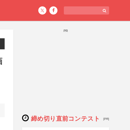
PR
画
締め切り直前コンテスト
[PR]