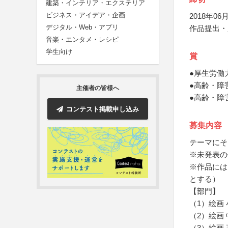
建築・インテリア・エクステリア
ビジネス・アイデア・企画
2018年06月
デジタル・Web・アプリ
作品提出・
音楽・エンタメ・レシピ
学生向け
賞
●厚生労働
●高齢・障
主催者の皆様へ
●高齢・障
コンテスト掲載申し込み
募集内容
テーマにそ
※未発表の
※作品には
とする）
【部門】
（1）絵画
（2）絵画
（3）絵画