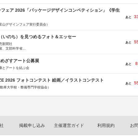
フェア 2026「パッケージデザインコンペティション」《学生
3
あと
富山デザインフェア実行委員会）
命（いのち）を見つめるフォト＆エッセー
5
あと
売新聞社
省、文部科学省
日動火災保険株式会社、東京海上日動あんしん生命保険株式会社
をめざすアート公募展
8
あと
康とアートを結ぶ会
RIZE 2026 フォトコンテスト 絵画／イラストコンテスト
5
あと
国自動車大学校・整備専門学校協会）
社
掲載申し込み
主催運営ガイド
利用規約
お