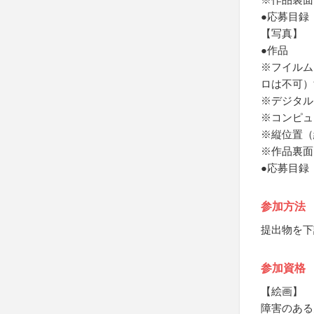
●応募目録
【写真】
●作品
※フイルム
ロは不可）
※デジタル
※コンピュ
※縦位置（
※作品裏面
●応募目録
参加方法
提出物を下
参加資格
【絵画】
障害のある