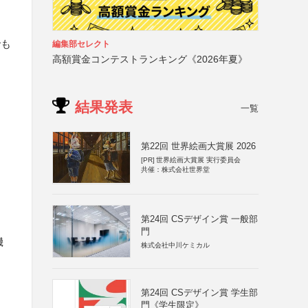
でも
編集部セレクト
高額賞金コンテストランキング《2026年夏》
結果発表
一覧
第22回 世界絵画大賞展 2026
[PR]
世界絵画大賞展 実行委員会
共催：株式会社世界堂
第24回 CSデザイン賞 一般部
門
機
株式会社中川ケミカル
第24回 CSデザイン賞 学生部
門《学生限定》